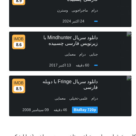
8.9
/
/
درام
ماجراجویی
وسترن
24 اکتبر 2024
دانلود سریال Mindhunter با
IMDB
زیرنویس فارسی چسبیده
8.6
/
/
جنایی
درام
معمایی
60 دقیقه
13 اکتبر 2017
دانلود سریال Fringe با دوبله
IMDB
فارسی
8.5
/
/
درام
علمی-تخیلی
معمایی
BluRay 720p
46 دقیقه
09 سپتامبر 2008