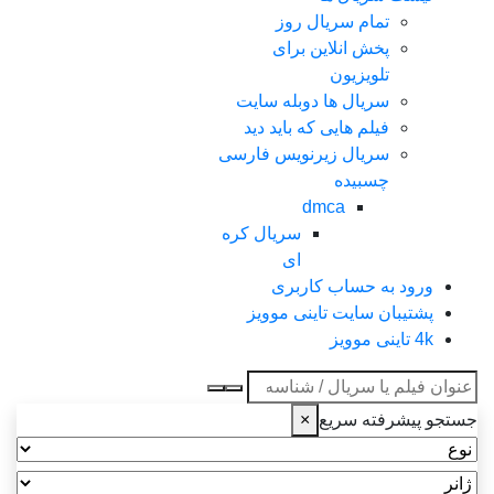
تمام سریال روز
پخش انلاین برای
تلویزیون
سریال ها دوبله سایت
فیلم هایی که باید دید
سریال زیرنویس فارسی
چسبیده
dmca
سریال کره
ای
ورود به حساب کاربری
پشتیبان سایت تاینی موویز
4k تاینی موویز
عنوان جستجو
جستجو پیشرفته سریع
×
نوع
ژانر