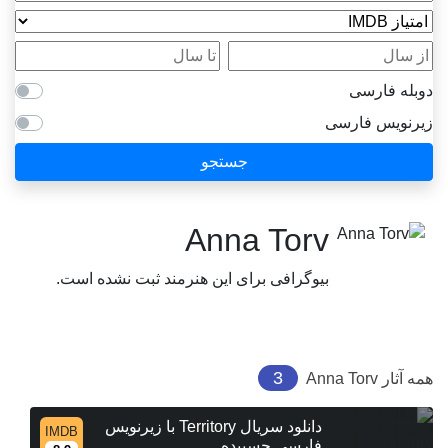
امتیاز IMDB
از سال
تا سال
دوبله فارسی
زیرنویس فارسی
جستجو
Anna Torv
بیوگرافی برای این هنرمند ثبت نشده است.
3
همه آثار
Anna Torv
دانلود سریال Territory با زیرنویس
IMDB
فارسی چسبیده