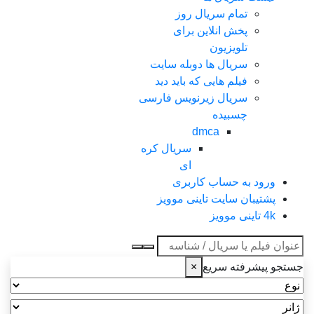
تمام سریال روز
پخش انلاین برای
تلویزیون
سریال ها دوبله سایت
فیلم هایی که باید دید
سریال زیرنویس فارسی
چسبیده
dmca
سریال کره
ای
ورود به حساب کاربری
پشتیبان سایت تاینی موویز
4k تاینی موویز
عنوان جستجو
جستجو پیشرفته سریع
×
نوع
ژانر