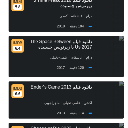
دانلود فیلم Time Freak 2018 با
IMDB
زیرنویس چسبیده
5.8
/
/
درام
عاشقانه
کمدی
104 دقیقه
2018
دانلود فیلم The Space Between
IMDB
Us 2017 با زیرنویس چسبیده
6.4
/
/
درام
عاشقانه
علمی-تخیلی
120 دقیقه
2017
دانلود فیلم Ender’s Game 2013
IMDB
6.6
/
/
اکشن
علمی-تخیلی
ماجراجویی
114 دقیقه
2013