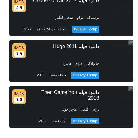
دانلود فیلم Choose or Die 2022
IMDB
4.9
/
/
ترسناک
درام
هیجان انگیز
WEB-DL720p
1 ساعت و 24 دقیقه
2022
دانلود فیلم Hugo 2011
IMDB
7.5
/
/
خانوادگی
درام
فانتزی
BluRay 1080p
126 دقیقه
2011
دانلود فیلم Then Came You
IMDB
2018
7.0
/
/
درام
کمدی
ماجراجویی
BluRay 1080p
97 دقیقه
2018