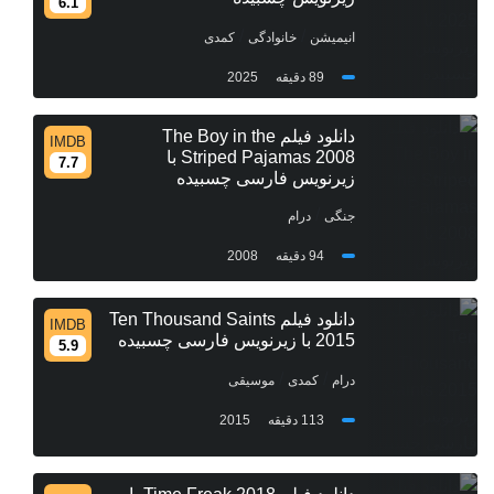
6.1
/
/
انیمیشن
خانوادگی
کمدی
89 دقیقه
2025
دانلود فیلم The Boy in the
IMDB
Striped Pajamas 2008 با
7.7
زیرنویس فارسی چسبیده
/
جنگی
درام
94 دقیقه
2008
دانلود فیلم Ten Thousand Saints
IMDB
2015 با زیرنویس فارسی چسبیده
5.9
/
/
درام
کمدی
موسیقی
113 دقیقه
2015