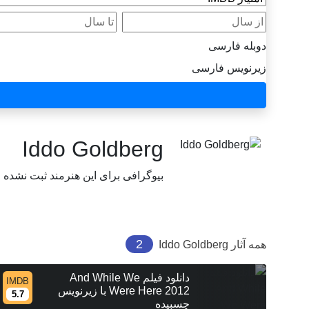
از سال
تا سال
دوبله فارسی
زیرنویس فارسی
Iddo Goldberg
بیوگرافی برای این هنرمند ثبت نشده
2
همه آثار
Iddo Goldberg
دانلود فیلم And While We
IMDB
Were Here 2012 با زیرنویس
5.7
چسبیده