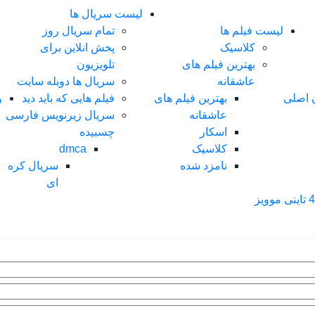
لیست سریال ها
لیست فیلم ها
تمام سریال روز
کلاسیک
پخش انلاین برای
بهترین فیلم های
تلویزیون
عاشقانه
سریال ها دوبله سایت
ن اصلی
بهترین فیلم های
فیلم هایی که باید دید
و
عاشقانه
سریال زیرنویس فارسی
اسکار
چسبیده
کلاسیک
dmca
نامزد شده
سریال کره
ای
ی موویز