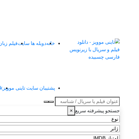
خانه
دوبله ها سایت
فیلم زبا
پشتیبان سایت تاینی موویز
4k تاین
عنوان جستجو
جستجو پیشرفته سریع
×
نوع
ژانر
امتیاز IMDB