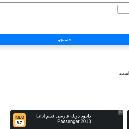
جستجو
 است.
دانلود دوبله فارسی فیلم Last
IMDB
Passenger 2013
5.7