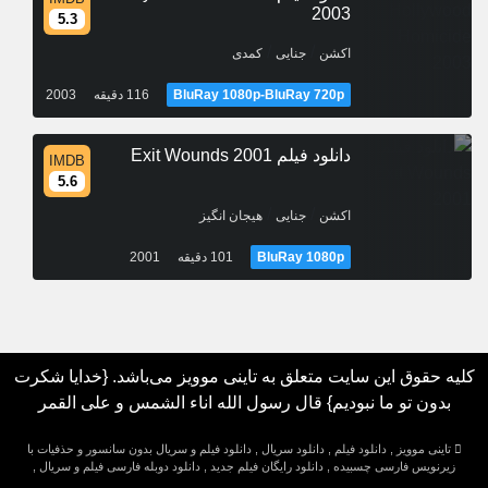
2003
5.3
/
/
اکشن
جنایی
کمدی
BluRay 1080p-BluRay 720p
116 دقیقه
2003
دانلود فیلم Exit Wounds 2001
IMDB
5.6
/
/
اکشن
جنایی
هیجان انگیز
BluRay 1080p
101 دقیقه
2001
کلیه حقوق این سایت متعلق به تاینی موویز می‌باشد. {خدایا شکرت
بدون تو ما نبودیم} قال رسول الله اناء الشمس و علی القمر
تاینی موویز , دانلود فیلم , دانلود سریال , دانلود فیلم و سریال بدون سانسور و حذفیات با
زیرنویس فارسی چسبیده , دانلود رایگان فیلم جدید , دانلود دوبله فارسی فیلم و سریال ,