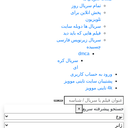
تمام سریال روز
پخش انلاین برای
تلویزیون
سریال ها دوبله سایت
فیلم هایی که باید دید
سریال زیرنویس فارسی
چسبیده
dmca
سریال کره
ای
ورود به حساب کاربری
پشتیبان سایت تاینی موویز
4k تاینی موویز
عنوان جستجو
جستجو پیشرفته سریع
×
نوع
ژانر