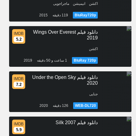
/
/
اکشن
انیمیشن
ماجراجویی
BluRay720p
119 دقیقه
2015
دانلود فیلم Wings Over Everest
IMDB
2019
5.2
اکشن
BluRay 720p
1 ساعت و 50 دقیقه
2019
دانلود فیلم Under the Open Sky
IMDB
2020
7.2
جنایی
WEB-DL720
126 دقیقه
2020
دانلود فیلم Silk 2007
IMDB
5.9