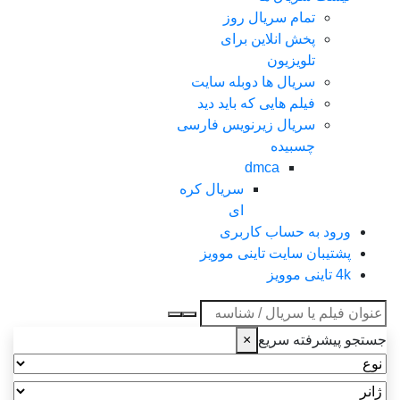
تمام سریال روز
پخش انلاین برای
تلویزیون
سریال ها دوبله سایت
فیلم هایی که باید دید
سریال زیرنویس فارسی
چسبیده
dmca
سریال کره
ای
ورود به حساب کاربری
پشتیبان سایت تاینی موویز
4k تاینی موویز
عنوان جستجو
جستجو پیشرفته سریع
×
نوع
ژانر