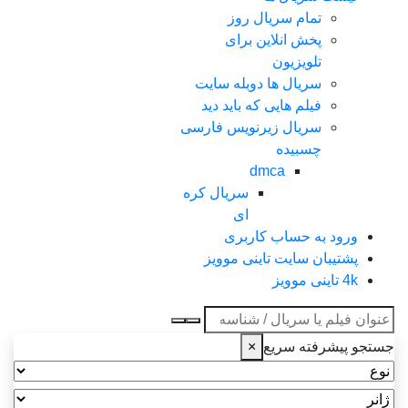
تمام سریال روز
پخش انلاین برای
تلویزیون
سریال ها دوبله سایت
فیلم هایی که باید دید
سریال زیرنویس فارسی
چسبیده
dmca
سریال کره
ای
ورود به حساب کاربری
پشتیبان سایت تاینی موویز
4k تاینی موویز
عنوان جستجو
جستجو پیشرفته سریع
×
نوع
ژانر