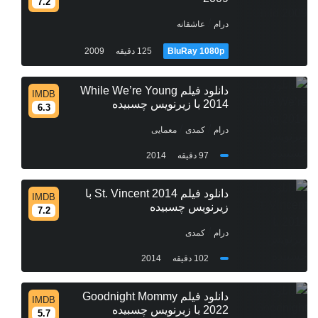
7.2
/
درام
عاشقانه
BluRay 1080p
125 دقیقه
2009
دانلود فیلم While We’re Young
IMDB
2014 با زیرنویس چسبیده
6.3
/
/
درام
کمدی
معمایی
97 دقیقه
2014
دانلود فیلم St. Vincent 2014 با
IMDB
زیرنویس چسبیده
7.2
/
درام
کمدی
102 دقیقه
2014
دانلود فیلم Goodnight Mommy
IMDB
2022 با زیرنویس چسبیده
5.7