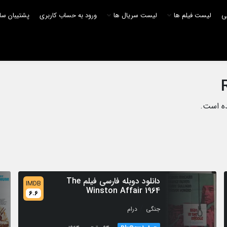
لی
لیست فیلم ها
لیست سریال ها
ورود به حساب کاربری
پشتیبان سا
ده است.
دانلود دوبله فارسی فیلم The
IMDB
Winston Affair 1964
6.6
/
جنگی
درام