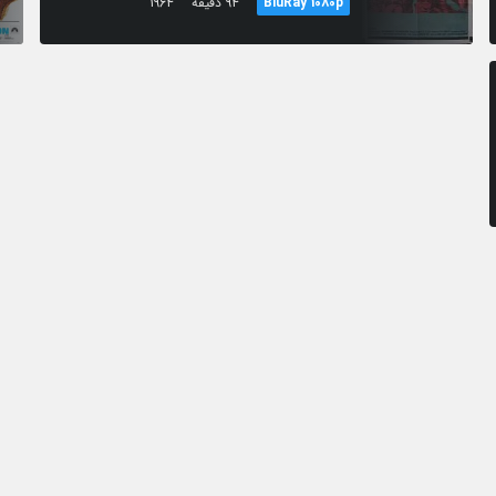
BluRay 1080p
94 دقیقه
1964