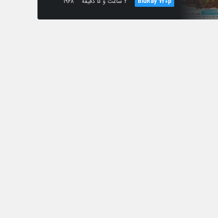
BluRay 720p
2 ساعت و 5 دقیقه
1968