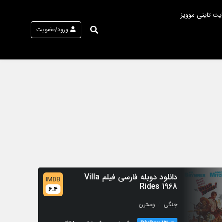
یت تاینی موویز
ورود/عضویت
دانلود دوبله فارسی فیلم Villa
IMDB
Rides 1968
6.4
/
جنگی
وسترن