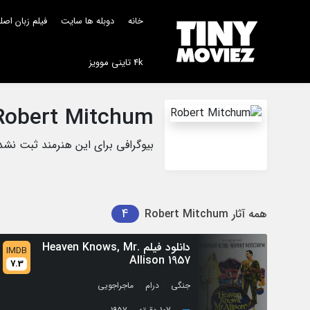
خانه
دوبله ها سایت
فیلم زبان اص
4k تاینی موویز
Robert Mitchum
بیوگرافی برای این هنرمند ثبت نش
4
همه آثار
Robert Mitchum
دانلود فیلم Heaven Knows, Mr.
IMDB
Allison 1957
7.3
/
/
جنگی
درام
ماجراجویی