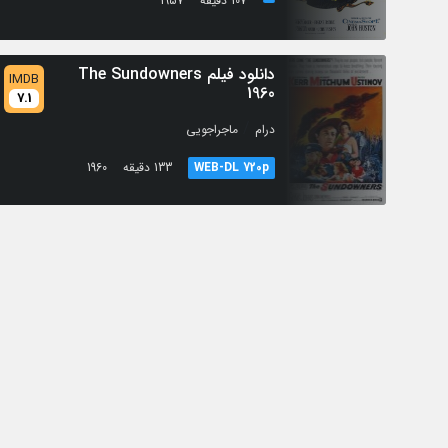
107 دقیقه
1957
دانلود فیلم The Sundowners
IMDB
1960
7.1
/
درام
ماجراجویی
WEB-DL 720p
133 دقیقه
1960