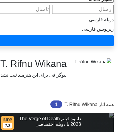
از سال
تا سال
دوبله فارسی
زیرنویس فارسی
T. Rifnu Wikana
بیوگرافی برای این هنرمند ثبت نشد
1
همه آثار
T. Rifnu Wikana
دانلود فیلم The Verge of Death
IMDB
2023 با دوبله اختصاصی
7.2