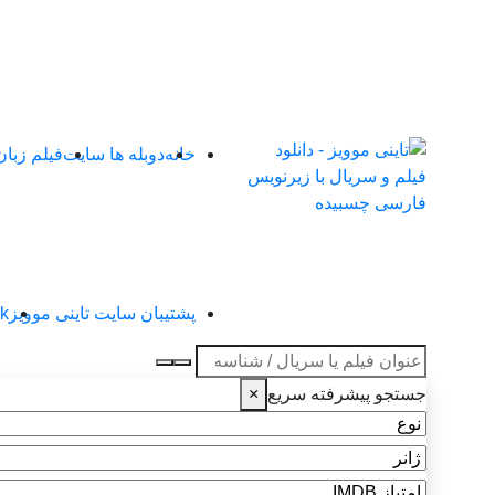
خانه
دوبله ها سایت
فیلم زبا
پشتیبان سایت تاینی موویز
4k تاین
عنوان جستجو
جستجو پیشرفته سریع
×
نوع
ژانر
امتیاز IMDB