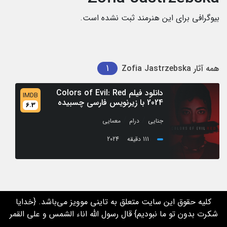
بیوگرافی برای این هنرمند ثبت نشده است.
1
همه آثار
Zofia Jastrzebska
دانلود فیلم Colors of Evil: Red
IMDB
2024 با زیرنویس فارسی چسبیده
6.3
/
/
جنایی
درام
معمایی
111 دقیقه
2024
کلیه حقوق این سایت متعلق به تاینی موویز می‌باشد. {خدایا
شکرت بدون تو ما نبودیم} قال رسول الله اناء الشمس و علی القمر