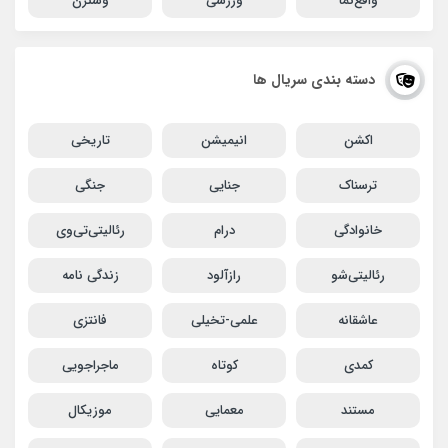
واقع‌نما
ورزشی
وسترن
دسته بندی سریال ها
اکشن
انیمیشن
تاریخی
ترسناک
جنایی
جنگی
خانوادگی
درام
رئالیتی‌تی‌وی
رئالیتی‌شو
رازآلود
زندگی نامه
عاشقانه
علمی-تخیلی
فانتزی
کمدی
کوتاه
ماجراجویی
مستند
معمایی
موزیکال