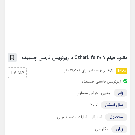
دانلود فیلم OtherLife 2017 با زیرنویس فارسی چسبیده
6.2
میانگین رای 17,576 نفر
از 10
TV-MA
زیرنویس فارسی چسبیده
ژانر
جنایی
,
درام
,
معمایی
سال انتشار
2017
محصول
استرالیا
,
امارات متحده عربی
زبان
انگلیسی