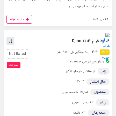
زمان و حقیقت مدام فرو می‌ریزد.
دانلود فیلم
25 می 2026
دانلود فیلم Djinn 2013
4.4
میانگین رای 2,160 نفر
از 10
Not Rated
زیرنویس فارسی چسبیده
بروز‌ شده
ژانر
ترسناک
,
هیجان انگیز
سال انتشار
2013
محصول
امارات متحده عربی
زبان
انگلیسی
,
عربی
مدت زمان
82 دقیقه