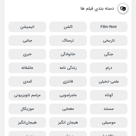
دسته بندی فیلم ها
Film-Noir
اکشن
انیمیشن
تاریخی
ترسناک
جنایی
جنگی
خانوادگی
خبری
درام
زندگی نامه
عاشقانه
علمی-تخیلی
فانتزی
کمدی
کوتاه
ماجراجویی
مراسم تلویزیونی
مستند
معمایی
موزیکال
موسیقی
هیجان انگیز
هیجان‌انگیز