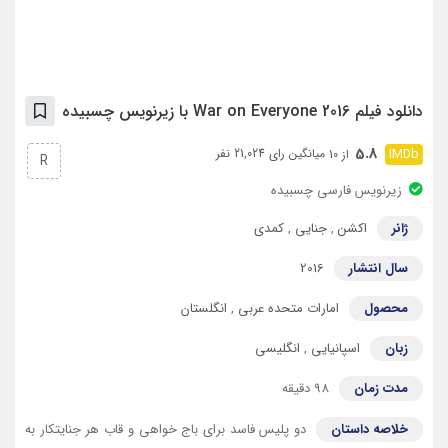
دانلود فیلم War on Everyone 2016 با زیرنویس چسبیده
5.8
میانگین رای 21,024 نفر
از 10
R
زیرنویس فارسی چسبیده
ژانر
اکشن
,
جنایی
,
کمدی
سال انتشار
2016
محصول
امارات متحده عربی
,
انگلستان
زبان
اسپانیایی
,
انگلیسی
مدت زمان
98 دقیقه
خلاصه داستان
دو پلیس فاسد برای باج خواهی و قاب هر جنایتکار به