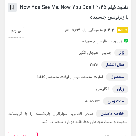
دانلود فیلم Now You See Me: Now You Don’t 2025
با زیرنویس چسبیده
6.3
میانگین رای 15,649 نفر
از 10
PG-13
زیرنویس فارسی چسبیده
ژانر
جنایی
,
هیجان انگیز
سال انتشار
2025
محصول
امارات متحده عربی
,
ایالات متحده
,
کانادا
زبان
انگلیسی
مدت زمان
113 دقیقه
خلاصه داستان
دزدی الماس، سوارکاران بازنشسته را با گرینبلات،
اسمیت و سسا، مجرمان خطرناک، دوباره متحد می کند.