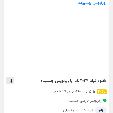
دانلود فیلم Ick 2024 با زیرنویس چسبیده
5.5
میانگین رای 5.326 نفر
از 10
زیرنویس فارسی چسبیده
ژانر
ترسناک
,
علمی-تخیلی