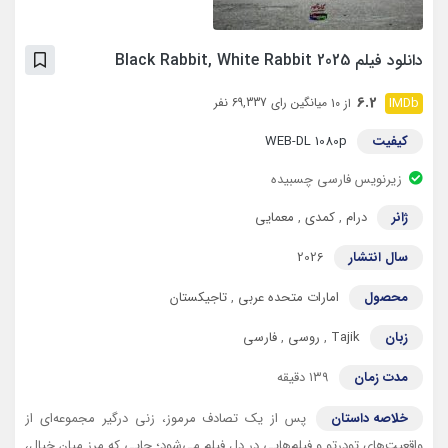
دانلود فیلم Black Rabbit, White Rabbit 2025
6.2
میانگین رای 69,337 نفر
از 10
کیفیت
WEB-DL 1080p
زیرنویس فارسی چسبیده
ژانر
درام
,
کمدی
,
معمایی
سال انتشار
2026
محصول
امارات متحده عربی
,
تاجیکستان
زبان
Tajik
,
روسی
,
فارسی
مدت زمان
۱۳۹ دقیقه
خلاصه داستان
پس از یک تصادف مرموز، زنی درگیر مجموعه‌ای از
واقعیت‌های تو‌در‌تو و فیلم‌هایی در دلِ فیلم می‌شود؛ جایی که مرز میان خیال،