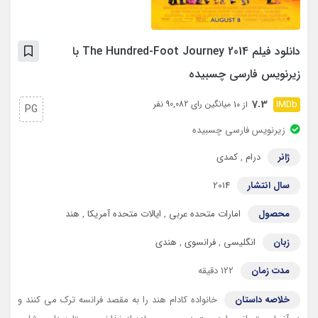
دانلود فیلم The Hundred-Foot Journey 2014 با
زیرنویس فارسی چسبیده
7.3
میانگین رای 90,082 نفر
از 10
PG
زیرنویس فارسی چسبیده
ژانر
درام
,
کمدی
سال انتشار
2014
محصول
امارات متحده عربی
,
ایالات متحده آمریکا
,
هند
زبان
انگلیسی
,
فرانسوی
,
هندی
مدت زمان
122 دقیقه
خلاصه داستان
خانواده کادام هند را به مقصد فرانسه ترک می کنند و