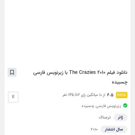
دانلود فیلم The Crazies 2010 با زیرنویس فارسی
چسبیده
6.5
میانگین رای 135,182 نفر
از 10
R
زیرنویس فارسی چسبیده
ژانر
ترسناک
سال انتشار
2010