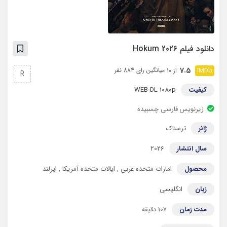
دانلود فیلم Hokum 2026
7.5
میانگین رای 884 نفر
از 10
R
کیفیت
WEB-DL 1080p
زیرنویس فارسی چسبیده
ژانر
ترسناک
سال انتشار
2026
محصول
امارات متحده عربی
,
ایالات متحده آمریکا
,
ایرلند
زبان
انگلیسی
مدت زمان
107 دقیقه