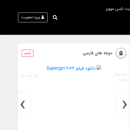
یت تاینی موویز
ورود/عضویت
دوبله های فارسی
آرشیو
›
‹