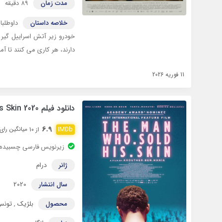
مدت زمان
89 دقیقه
خلاصه داستان
خودرو زیر آتش اسراییل گیر
دارند، هر کاری می کنند تا آمب
11 فوریه 2026
دانلود فیلم The Man Who Sold His Skin 2020 با زیرنویس چسبیده
6.9
میانگین رای 7,358 نف
از 10
زیرنویس فارسی چسبیده
ژانر
درام
سال انتشار
2020
محصول
بلژیک
,
تونس