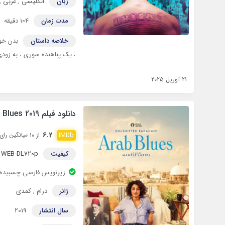
زبان
انگلیسی
,
عربی
,
مدت زمان
104 دقیقه
خلاصه داستان
بدن خود
، یک پناهنده سوری ، به زو
21 آوریل 2025
دانلود فیلم Arab Blues 2019
6.2
میانگین رای 2,607 نف
از 10
کیفیت
WEB-DL720p
زیرنویس فارسی چسبیده
ژانر
درام
,
کمدی
سال انتشار
2019