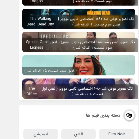
سوم قسمت 7 اضافه شد }
Dragon
تگ تصویر عوض شد 1080 اختصاصی تاینی موویز {
The Walking
فصل سوم قسمت 2 اضافه شد }
Dead: Dead City
تگ تصویر عوض شد 1080 اختصاصی تاینی موویز { فصل
Special Ops:
سوم قسمت 1 اضافه شد }
Lioness
{ فصل سوم قسمت 25 اضافه شد }
تگ تصویر عوض شد 1080 اختصاصی تاینی موویز { فصل اول
The
قسمت 8 اضافه شد }
Office
دسته بندی فیلم ها
Film-Noir
اکشن
انیمیشن