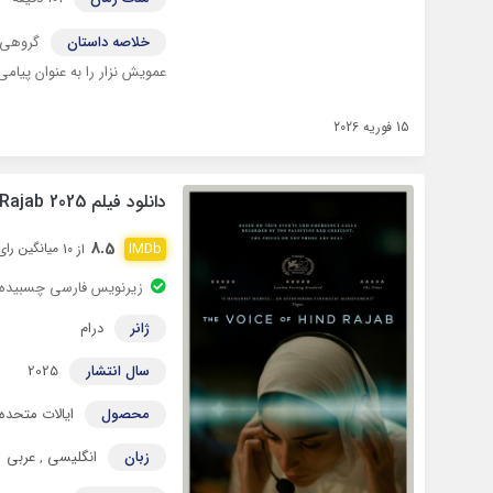
خلاصه داستان
عمویش نزار را به عنوان پیامی 
15 فوریه 2026
دانلود فیلم The Voice of Hind Rajab 2025 با زیرنویس چسبیده
8.5
میانگین رای 4,447 ن
از 10
زیرنویس فارسی چسبیده
ژانر
درام
سال انتشار
2025
محصول
ایالات متحده
زبان
انگلیسی
,
عربی