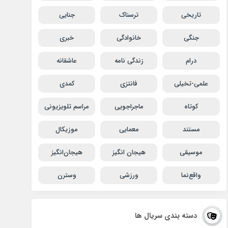
تاریخی
ترسناک
جنایی
جنگی
خانوادگی
خبری
درام
زندگی نامه
عاشقانه
علمی-تخیلی
فانتزی
کمدی
کوتاه
ماجراجویی
مراسم تلویزیونی
مستند
معمایی
موزیکال
موسیقی
هیجان انگیز
هیجان‌انگیز
واقع‌نما
ورزشی
وسترن
دسته بندی سریال ها