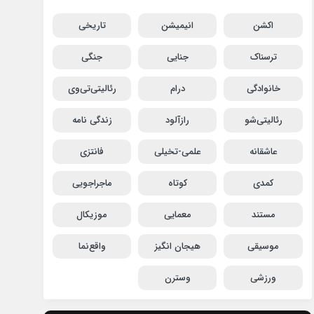
اکشن
انیمیشن
تاریخی
ترسناک
جنایی
جنگی
خانوادگی
درام
رئالیتی‌تی‌وی
رئالیتی‌شو
رازآلود
زندگی نامه
عاشقانه
علمی-تخیلی
فانتزی
کمدی
کوتاه
ماجراجویی
مستند
معمایی
موزیکال
موسیقی
هیجان انگیز
واقع‌نما
ورزشی
وسترن