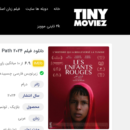
خانه
دوبله ها سایت
فیلم زبان اص
4k تاینی موویز
دانلود فیلم Red Path 2024 با زیرنویس چسبیده
6.9
میانگین رای 6.325 نف
از 10
زیرنویس فارسی چسبیده
ژانر
درام
سال انتشار
2024
محصول
بلژیک
,
تونس
زبان
عربی
مدت زمان
101 دقیقه