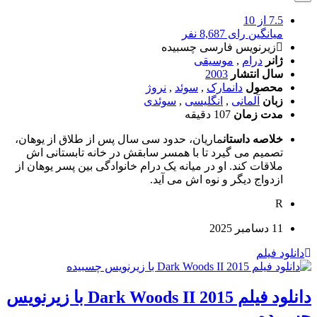
7.5
از 10
میانگین رای 8,687 نفر
زیرنویس فارسی چسبیده
ژانر
درام
,
موسیقی
سال انتشار
2003
محصول
دانمارک
,
سوئد
,
نروژ
زبان
آلمانی
,
انگلیسی
,
سوئدی
مدت زمان
107 دقیقه
خلاصه داستان
ماریان، حدود سی سال پس از طلاق از یوهان،
تصمیم می گیرد تا با همسر سابقش در خانه تابستانی اش
ملاقات کند. او در میانه یک درام خانوادگی بین پسر یوهان از
ازدواج دیگر و نوه اش می آید.
R
11 دسامبر 2025
دانلود فیلم
دانلود فیلم Dark Woods II 2015 با زیرنویس