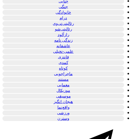
جنایی
جنگی
خانوادگی
درام
رئالیتی‌تی‌وی
رئالیتی‌شو
رازآلود
زندگی نامه
عاشقانه
علمی-تخیلی
فانتزی
کمدی
کوتاه
ماجراجویی
مستند
معمایی
موزیکال
موسیقی
هیجان انگیز
واقع‌نما
ورزشی
وسترن