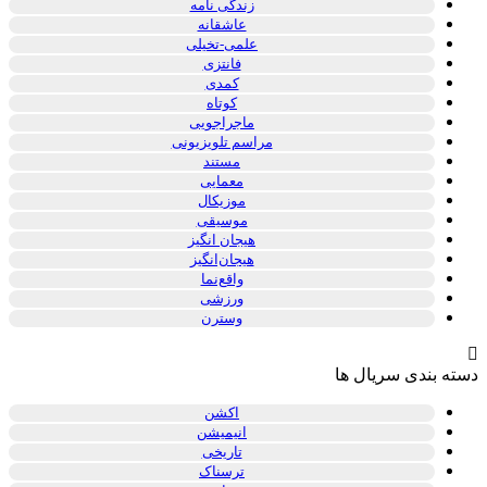
زندگی نامه
عاشقانه
علمی-تخیلی
فانتزی
کمدی
کوتاه
ماجراجویی
مراسم تلویزیونی
مستند
معمایی
موزیکال
موسیقی
هیجان انگیز
هیجان‌انگیز
واقع‌نما
ورزشی
وسترن
دسته بندی سریال ها
اکشن
انیمیشن
تاریخی
ترسناک