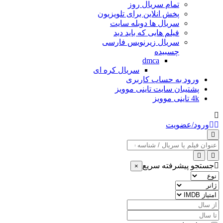
تمام سریال روز
پخش انلاین برای تلویزیون
سریال ها دوبله سایت
فیلم هایی که باید دید
سریال زیرنویس فارسی
چسبیده
dmca
سریال کره ای
ورود به حساب کاربری
پشتیبان سایت تاینی موویز
4k تاینی موویز
ورود/عضویت
عنوان
جستجو
جستجو پیشرفته سریع
×
نوع
ژانر
امتیاز
IMDB
از
سال
تا