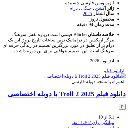
زیرنویس فارسی چسبیده
ژانر
اکشن
,
جنگی
,
درام
سال انتشار
2025
محصول
نروژ
مدت زمان
94 دقیقه
خلاصه داستان
Blücher فیلمی است درباره نقش سرهنگ
بیرگر اریکسن در دراماتیک ترین ساعات تاریخ نروژ. این یک
درام پر از تعلیق در مورد بزرگترین تصمیم در زندگی حرفه ای
سرهنگ است. این تصمیم عواقبی برای این دوره داشت...
4 ژانویه 2026
دانلود فیلم
همراه با نسخه دوبله فارسی
دانلود فیلم Troll 2 2025 با دوبله اختصاصی
6.1
از 10
میانگین رای 51.362 نفر
زیرنویس فارسی چسبیده