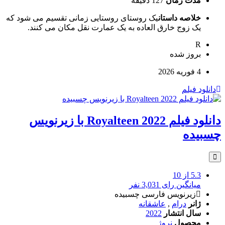
مدت زمان
127 دقیقه
خلاصه داستان
یک روستای روستایی زمانی تقسیم می شود که
یک زوج خارق العاده به یک عمارت نقل مکان می کنند.
R
بروز‌ شده
4 فوریه 2026
دانلود فیلم
دانلود فیلم Royalteen 2022 با زیرنویس
چسبیده
5.3
از 10
میانگین رای 3,031 نفر
زیرنویس فارسی چسبیده
ژانر
درام
,
عاشقانه
سال انتشار
2022
محصول
نروژ