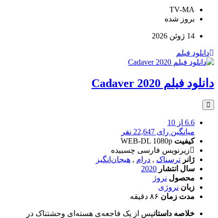
TV-MA
بروز‌ شده
14 ژوئن 2026
دانلود فیلم
دانلود فیلم Cadaver 2020
6.6
از 10
میانگین رای 22,647 نفر
کیفیت
WEB-DL 1080p
زیرنویس فارسی چسبیده
ژانر
ترسناک
,
درام
,
هیجان‌انگیز
سال انتشار
2020
محصول
نروژ
زبان
نروژی
مدت زمان
۸۶ دقیقه
خلاصه داستان
پس از یک فاجعه‌ی هسته‌ای وحشتناک در