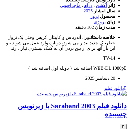
ژانر
اکشن
,
درام
,
ماجراجویی
سال انتشار
2025
محصول
نروژ
زبان
نروژی
مدت زمان
102 دقیقه
خلاصه داستان
نورا، آندریاس و کاپیتان کریس وقتی یک ترول
خطرناک جدید بیدار می شود، دوباره وارد عمل می شوند - و
این بار آنها برای از بین بردن آن به کمک بیشتری نیاز دارند.
TV-14
WEB-DL 1080p اضافه شد { دوبله اول اضافه شد }
20 دسامبر 2025
دانلود فیلم
دانلود فیلم Saraband 2003 با زیرنویس
چسبیده