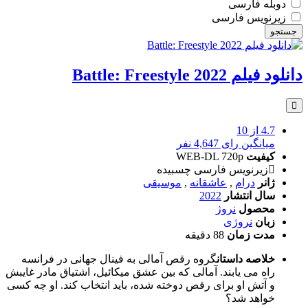
سال
دوبله فارسی
زیرنویس فارسی
جستجو
دانلود فیلم Battle: Freestyle 2022
4.7
از 10
میانگین رای 4,647 نفر
کیفیت
WEB-DL 720p
زیرنویس فارسی چسبیده
ژانر
درام
,
عاشقانه
,
موسیقی
سال انتشار
2022
محصول
نروژ
زبان
نروژی
مدت زمان
88 دقیقه
خلاصه داستان
گروه رقص آمالی به فینال جهانی در فرانسه
راه می یابند. آمالی که بین عشق میکائیل، اشتیاق مادر غایبش
و آتش او برای رقص دوخته شده، باید انتخاب کند. او چه کسی
خواهد شد؟