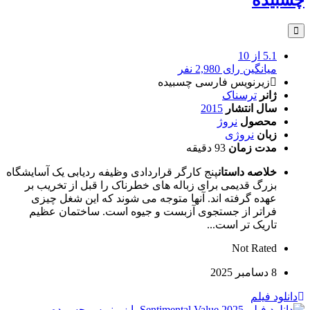
چسبیده
5.1
از 10
میانگین رای 2,980 نفر
زیرنویس فارسی چسبیده
ژانر
ترسناک
سال انتشار
2015
محصول
نروژ
زبان
نروژی
مدت زمان
93 دقیقه
خلاصه داستان
پنج کارگر قراردادی وظیفه ردیابی یک آسایشگاه
بزرگ قدیمی برای زباله های خطرناک را قبل از تخریب بر
عهده گرفته اند. آنها متوجه می شوند که این شغل چیزی
فراتر از جستجوی آزبست و جیوه است. ساختمان عظیم
تاریک تر است...
Not Rated
8 دسامبر 2025
دانلود فیلم