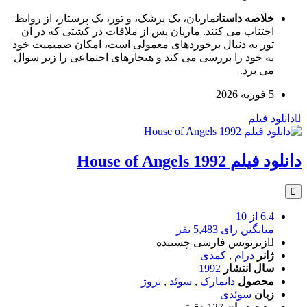
خلاصه داستان
ماریان، یک پزشک، و تور، یک پرستار، از روابط
اجتناب می کنند. ماریان پس از ملاقات در کشتی که در آن
تور به دنبال برخوردهای معمولی است، امکان صمیمیت خود
به خود را بررسی می کند و هنجارهای اجتماعی را زیر سوال
می برد.
5 فوریه 2026
دانلود فیلم
دانلود فیلم House of Angels 1992
6.4
از 10
میانگین رای 5,483 نفر
زیرنویس فارسی چسبیده
ژانر
درام
,
کمدی
سال انتشار
1992
محصول
دانمارک
,
سوئد
,
نروژ
زبان
سوئدی