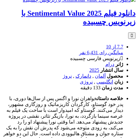
دانلود فیلم Sentimental Value 2025 با
زیرنویس چسبیده
7.7
از 10
میانگین رای 6,431 نفر
زیرنویس فارسی چسبیده
ژانر
درام
سال انتشار
2025
محصول
آلمان
,
دانمارک
,
نروژ
زبان
انگلیسی
,
نروژی
مدت زمان
133 دقیقه
خلاصه داستان
خواهران نورا و اگنس پس از سال‌ها دوری، با
پدر خود گوستاو، کارگردان کاریزماتیک و روزگاری مشهور،
دیدار می‌کنند. گوستاو که امیدوار است با ساخت یک فیلم به
عرصه سینما بازگردد، به نورا، بازیگر تئاتر، نقشی در پروژه
جدیدش پیشنهاد می‌دهد. اما وقتی نورا پیشنهاد او را رد
می‌کند، به‌ زودی متوجه می‌شود که پدرش آن نقش را به یک
ستاره جوان و مشتاق هالیوودی داده است. حال این دو خواهر