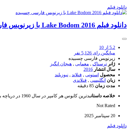
دانلود فیلم
دانلود فیلم Lake Bodom 2016 با زیرنویس فارسی چسبیده
5.2
از 10
میانگین رای 5,126 نفر
زیرنویس فارسی چسبیده
ژانر
ترسناک
,
معمایی
,
هیجان انگیز
سال انتشار
2016
محصول
استونی
,
فنلاند
,
نیوزیلند
زبان
انگلیسی
,
فنلاندی
مدت زمان
85 دقیقه
خلاصه داستان
بدترین کابوس هر کامپر در سال 1960 در دریاچه بدوم به حقیقت پیوست که چهار نوجوان هنگام خواب در چادر خود به ضرب گلوله کشته شدند.
Not Rated
20 سپتامبر 2025
دانلود فیلم