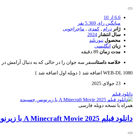
6.6
از 10
میانگین رای 5.369 نفر
ژانر
درام
,
کمدی
,
ماجراجویی
سال انتشار
2024
محصول
نیوزیلند
زبان
انگلیسی
مدت زمان
89 دقیقه
خلاصه داستان
سفر سه جوان را در حالی که به دنبال آرامش در ز
WEB-DL 1080 اضافه شد { دوبله اول اضافه شد }
23 جولای 2025
دانلود فیلم
همراه با نسخه دوبله فارسی
دانلود فیلم A Minecraft Movie 2025 با زیرنویس چسبیده