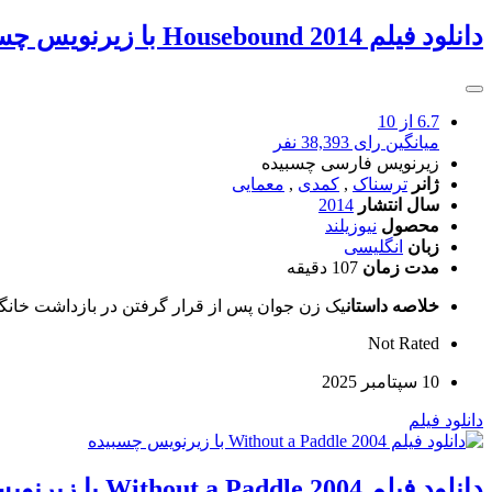
دانلود فیلم Housebound 2014 با زیرنویس چسبیده
6.7
از 10
میانگین رای 38,393 نفر
زیرنویس فارسی چسبیده
ژانر
ترسناک
,
کمدی
,
معمایی
سال انتشار
2014
محصول
نیوزیلند
زبان
انگلیسی
مدت زمان
107 دقیقه
خلاصه داستان
یک زن جوان پس از قرار گرفتن در بازداشت خانگ
Not Rated
10 سپتامبر 2025
دانلود فیلم
دانلود فیلم Without a Paddle 2004 با زیرنویس چسبیده