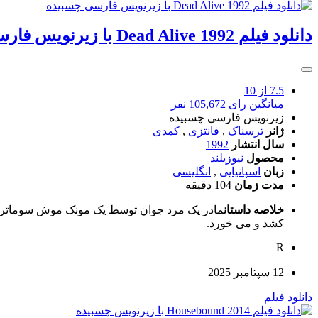
دانلود فیلم Dead Alive 1992 با زیرنویس فارسی چسبیده
7.5
از 10
میانگین رای 105,672 نفر
زیرنویس فارسی چسبیده
ژانر
ترسناک
,
فانتزی
,
کمدی
سال انتشار
1992
محصول
نیوزیلند
زبان
اسپانیایی
,
انگلیسی
مدت زمان
104 دقیقه
خلاصه داستان
مادر یک مرد جوان توسط یک مونک موش سوماتران گ
کشد و می خورد.
R
12 سپتامبر 2025
دانلود فیلم