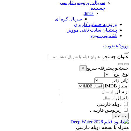
سریال زیرنویس فارسی
چسبیده
dmca
سریال کره ای
ورود به حساب کاربری
پشتیبان سایت تاینی موویز
4k تاینی موویز
ورود/عضویت
عنوان جستجو
جستجو پیشرفته سریع
×
نوع
ژانر
امتیاز IMDB
از سال
تا سال
دوبله فارسی
زیرنویس فارسی
جستجو
همراه با نسخه دوبله فارسی