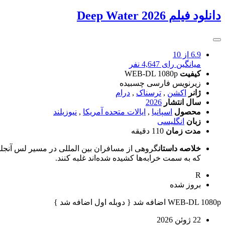
دانلود فیلم Deep Water 2026
6.9
از 10
میانگین رای 4,647 نفر
کیفیت
WEB-DL 1080p
زیرنویس فارسی چسبیده
ژانر
اکشن
,
ترسناک
,
درام
سال انتشار
2026
محصول
اسپانیا
,
ایالات متحده آمریکا
,
نیوزیلند
زبان
انگلیسی
مدت زمان
110 دقیقه
خلاصه داستان
گروهی از مسافران بین المللی در مسیر لس آنجلس ب
که به سمت خرابه‌ها کشیده شده‌اند غلبه کنند.
R
بروز‌ شده
WEB-DL 1080p اضافه شد { دوبله اول اضافه شد }
22 ژوئن 2026