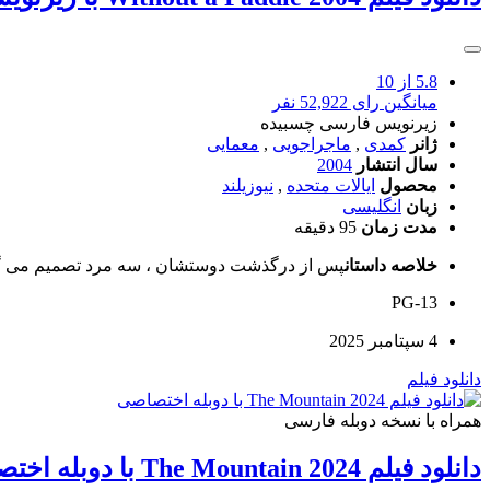
5.8
از 10
میانگین رای 52,922 نفر
زیرنویس فارسی چسبیده
ژانر
کمدی
,
ماجراجویی
,
معمایی
سال انتشار
2004
محصول
ایالات متحده
,
نیوزیلند
زبان
انگلیسی
مدت زمان
95 دقیقه
خلاصه داستان
پس از درگذشت دوستشان ، سه مرد تصمیم می گیرند با رفتن به یک سفر کمپینگ برای Cooper Bounty
PG-13
4 سپتامبر 2025
دانلود فیلم
همراه با نسخه دوبله فارسی
دانلود فیلم The Mountain 2024 با دوبله اختصاصی