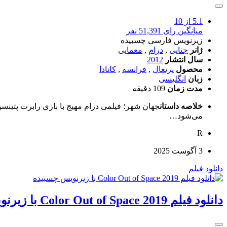
5.1
از 10
میانگین رای 51,391 نفر
زیرنویس فارسی چسبیده
ژانر
جنایی
,
درام
,
معمایی
سال انتشار
2012
محصول
پرتغال
,
فرانسه
,
کانادا
زبان
انگلیسی
مدت زمان
109 دقیقه
خلاصه داستان
جهان شهر؛ فیلمی درام مهیج با بازی رابرت پتینسو
می‌شود…
R
3 آگوست 2025
دانلود فیلم
دانلود فیلم Color Out of Space 2019 با زیرنویس چسبیده