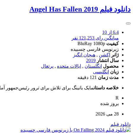
دانلود فیلم Angel Has Fallen 2019
6.4
از 10
میانگین رای 121,253 نفر
کیفیت
BluRay 1080p
زیرنویس فارسی چسبیده
ژانر
اکشن
,
هیجان انگیز
سال انتشار
2019
محصول
انگلستان
,
ایالات متحده
,
پرتغال
زبان
انگلیسی
مدت زمان
121 دقیقه
خلاصه داستان
مایک بانینگ برای تلاش برای ترور رئیس‌جمهور آماد
R
بروز‌ شده
28 می 2026
دانلود فیلم