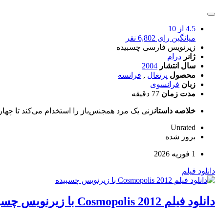
4.5
از 10
میانگین رای 6,802 نفر
زیرنویس فارسی چسبیده
ژانر
درام
سال انتشار
2004
محصول
پرتغال
,
فرانسه
زبان
فرانسوی
مدت زمان
77 دقیقه
خلاصه داستان
زنی یک مرد همجنس‌باز را استخدام می‌کند تا چهار 
Unrated
بروز‌ شده
1 فوریه 2026
دانلود فیلم
دانلود فیلم Cosmopolis 2012 با زیرنویس چسبیده