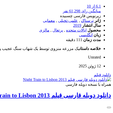
6.1
از 10
میانگین رای 61,298 نفر
زیرنویس فارسی چسبیده
ژانر
ترسناک
,
علمی-تخیلی
,
معمایی
سال انتشار
2019
محصول
ایالات متحده
,
پرتغال
,
مالزی
زبان
انگلیسی
مدت زمان
111 دقیقه
خلاصه داستان
یک مزرعه منزوی توسط یک شهاب سنگ عجیب و غریب 
Unrated
12 ژوئن 2025
دانلود فیلم
همراه با نسخه دوبله فارسی
دانلود دوبله فارسی فیلم Night Train to Lisbon 2013