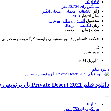
6.8
از 10
میانگین رای 20,704 نفر
ژانر
عاشقانه
,
معمایی
,
هیجان انگیز
سال انتشار
2013
محصول
آلمان
,
پرتغال
,
سوئیس
زبان
انگلیسی
,
پرتغالی
مدت زمان
111 دقیقه
خلاصه داستان
پروفسور سوئیسی رایموند گرگوریوس سخنرانی ها و
R
بروز‌ شده
1 آوریل 2024
دانلود فیلم
دانلود فیلم Private Desert 2021 با زیرنویس چسبیده
7.1
از 10
میانگین رای 1,750 نفر