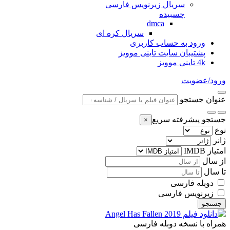
سریال زیرنویس فارسی
چسبیده
dmca
سریال کره ای
ورود به حساب کاربری
پشتیبان سایت تاینی موویز
4k تاینی موویز
ورود/عضویت
عنوان جستجو
جستجو پیشرفته سریع
×
نوع
ژانر
امتیاز IMDB
از سال
تا سال
دوبله فارسی
زیرنویس فارسی
جستجو
همراه با نسخه دوبله فارسی