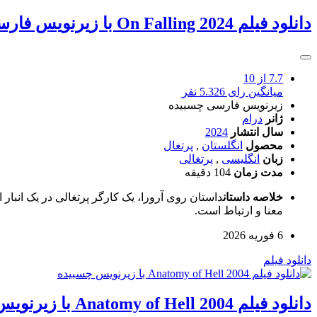
دانلود فیلم On Falling 2024 با زیرنویس فارسی چسبیده
7.7
از 10
میانگین رای 5.326 نفر
زیرنویس فارسی چسبیده
ژانر
درام
سال انتشار
2024
محصول
انگلستان
,
پرتغال
زبان
انگلیسی
,
پرتغالی
مدت زمان
104 دقیقه
خلاصه داستان
داستان روی آرورا، یک کارگر پرتغالی در یک انبار 
معنا و ارتباط است.
6 فوریه 2026
دانلود فیلم
دانلود فیلم Anatomy of Hell 2004 با زیرنویس چسبیده