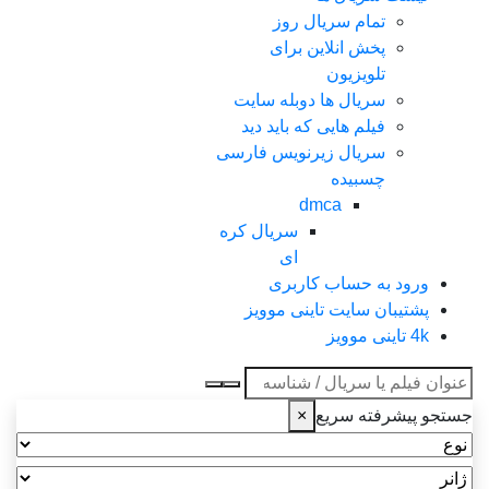
تمام سریال روز
پخش انلاین برای
تلویزیون
سریال ها دوبله سایت
فیلم هایی که باید دید
سریال زیرنویس فارسی
چسبیده
dmca
سریال کره
ای
ورود به حساب کاربری
پشتیبان سایت تاینی موویز
4k تاینی موویز
عنوان جستجو
جستجو پیشرفته سریع
×
نوع
ژانر