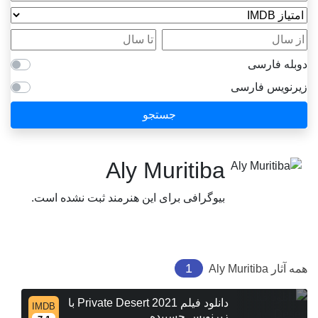
امتیاز IMDB
از سال
تا سال
دوبله فارسی
زیرنویس فارسی
جستجو
Aly Muritiba
بیوگرافی برای این هنرمند ثبت نشده است.
1
همه آثار
Aly Muritiba
دانلود فیلم Private Desert 2021 با
IMDB
زیرنویس چسبیده