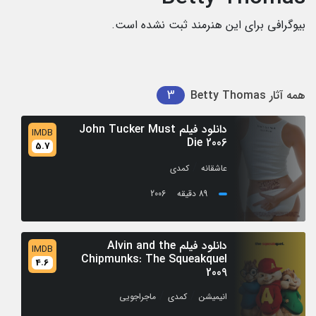
بیوگرافی برای این هنرمند ثبت نشده است.
3
همه آثار
Betty Thomas
دانلود فیلم John Tucker Must
IMDB
Die 2006
5.7
/
عاشقانه
کمدی
89 دقیقه
2006
دانلود فیلم Alvin and the
IMDB
Chipmunks: The Squeakquel
4.6
2009
/
/
انیمیشن
کمدی
ماجراجویی