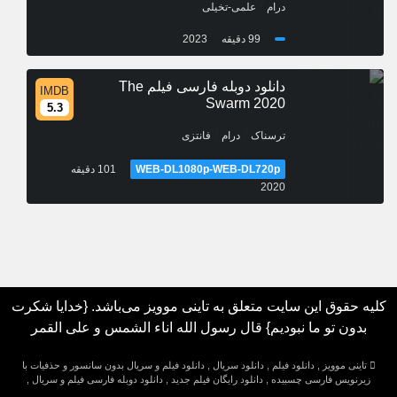
/
درام
علمی-تخیلی
99 دقیقه
2023
دانلود دوبله فارسی فیلم The
IMDB
Swarm 2020
5.3
/
/
ترسناک
درام
فانتزی
WEB-DL1080p-WEB-DL720p
101 دقیقه
2020
کلیه حقوق این سایت متعلق به تاینی موویز می‌باشد. {خدایا شکرت
بدون تو ما نبودیم} قال رسول الله اناء الشمس و علی القمر
تاینی موویز , دانلود فیلم , دانلود سریال , دانلود فیلم و سریال بدون سانسور و حذفیات با
زیرنویس فارسی چسبیده , دانلود رایگان فیلم جدید , دانلود دوبله فارسی فیلم و سریال ,