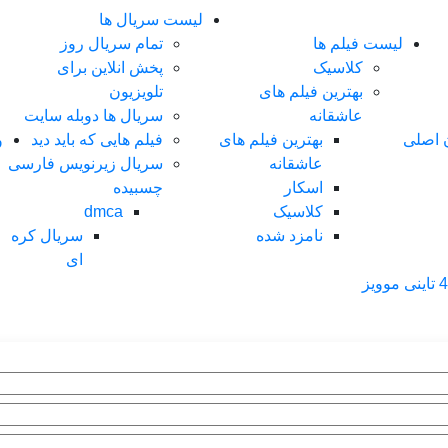
لیست سریال ها
لیست فیلم ها
تمام سریال روز
کلاسیک
پخش انلاین برای
بهترین فیلم های
تلویزیون
عاشقانه
سریال ها دوبله سایت
ن اصلی
بهترین فیلم های
فیلم هایی که باید دید
و
عاشقانه
سریال زیرنویس فارسی
اسکار
چسبیده
کلاسیک
dmca
نامزد شده
سریال کره
ای
ی موویز