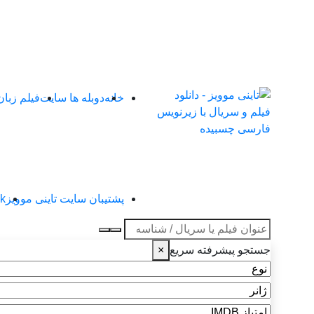
خانه
دوبله ها سایت
فیلم زبا
پشتیبان سایت تاینی موویز
4k تاین
عنوان جستجو
جستجو پیشرفته سریع
×
نوع
ژانر
امتیاز IMDB