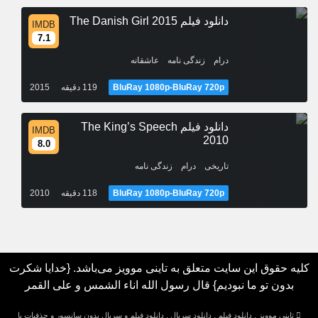
دانلود فیلم The Danish Girl 2015
IMDB
7.1
/
/
درام
زندگی نامه
عاشقانه
BluRay 1080p-BluRay 720p
119 دقیقه
2015
دانلود فیلم The King’s Speech
IMDB
2010
8.0
/
/
تاریخی
درام
زندگی نامه
BluRay 1080p-BluRay 720p
118 دقیقه
2010
کلیه حقوق این سایت متعلق به تاینی موویز می‌باشد. {خدایا شکرت
بدون تو ما نبودیم} قال رسول الله اناء الشمس و علی القمر
تاینی موویز , دانلود فیلم , دانلود سریال , دانلود فیلم و سریال بدون سانسور و حذفیات با