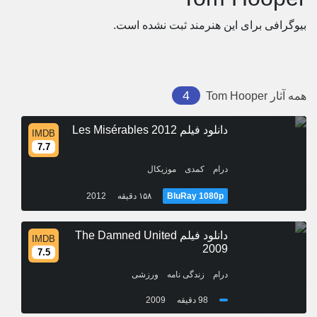
بیوگرافی برای این هنرمند ثبت نشده است.
4
همه آثار
Tom Hooper
دانلود فیلم Les Misérables 2012
IMDB
7.7
/
/
درام
کمدی
موزیکال
BluRay 1080p
۱۵۸ دقیقه
2012
دانلود فیلم The Damned United
IMDB
2009
7.5
/
/
درام
زندگی نامه
ورزشی
98 دقیقه
2009