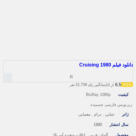
ود فیلم Cruising 1980
R
6.5
میانگین رای 31,758 نفر
از 10
کیفیت
BluRay 1080p
رنویس فارسی چسبیده
ژانر
جنایی
,
درام
,
معمایی
سال انتشار
1980
محصول
آلمان غربی
,
ایالات متحده آمریکا