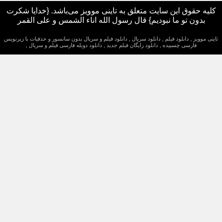
یه حقوق این سایت متعلق به تاینی موویز می‌باشد. {خدایا شکرت
بدون تو ما نبودیم} قال رسول الله اناء الشمس و علی القمر
نی موویز , دانلود فیلم , دانلود سریال , دانلود فیلم و سریال بدون سانسور و حذفیات با زیرنویس
فارسی چسبیده , دانلود رایگان فیلم جدید , دانلود دوبله فارسی فیلم و سریال ,