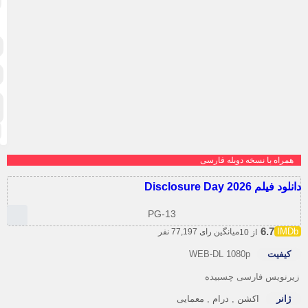
تخی
کم
کوت
مس
ما
معم
موز
مو
هیج
واق
ور
انگی
وس
همراه با نسخه دوبله فارسی
د فیلم Disclosure Day 2026
PG-13
6.7
میانگین رای 77,197 نفر
از 10
کیفیت
WEB-DL 1080p
رنویس فارسی چسبیده
ژانر
اکشن
,
درام
,
معمایی