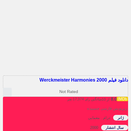
 فیلم Werckmeister Harmonies 2000
Not Rated
8.0
میانگین رای 17,374 نفر
از 10
رنویس فارسی چسبیده
ژانر
درام
,
معمایی
سال انتشار
2000