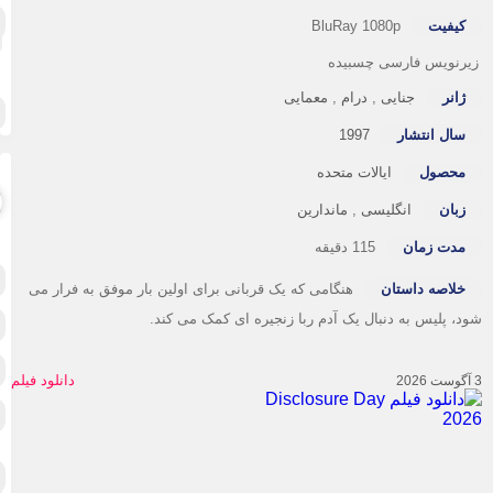
هی
موس
هی
کیفیت
BluRay 1080p
انگ
رنویس فارسی چسبیده
وا
ژانر
جنایی
,
درام
,
معمایی
ور
وس
سال انتشار
1997
محصول
ایالات متحده
زبان
انگلیسی
,
ماندارین
مدت زمان
115 دقیقه
اک
تا
ان
خلاصه داستان
هنگامی که یک قربانی برای اولین بار موفق به فرار می
د، پلیس به دنبال یک آدم ربا زنجیره ای کمک می کند.
جنا
جن
ترس
درا
خان
رئ
دانلود فیلم
راز
زن
رئا
نا
عل
فا
عاش