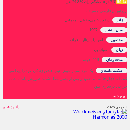
7.7
میانگین رای 76,220 نفر
از 10
رنویس فارسی چسبیده
ژانر
درام
,
علمی-تخیلی
,
معمایی
سال انتشار
1997
محصول
اسپانیا
,
ایتالیا
,
فرانسه
زبان
اسپانیایی
مدت زمان
119 دقیقه
خلاصه داستان
یک مرد بسیار خوش تیپ عشق زندگی خود را پیدا می
د، اما دچار حادثه می شود و پس از تغییر شکل شدید صورتش باید با عمل
احی بازسازی شود.
روز‌ شده
دانلود فیلم