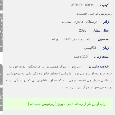
قسمت 2
اضافه شد
کیفیت
WEB-DL 1080p
}
رنویس فارسی چسبیده
تگ تصویر
عوض شد
1080
ژانر
ترسناک
,
فانتزی
,
معمایی
اختصاصی
تاینی
ial
سال انتشار
2026
موویز {
:
فصل
ess
سوم
محصول
ایالات متحده
,
کانادا
,
نیوزلند
قسمت 1
اضافه شد
زبان
انگلیسی
}
مدت زمان
110 دقیقه
خلاصه داستان
زنی پس از مرگ همسرش برای تسکین اندوه خود به
{ ف
سو
نه خانواده او پناه می برد. اما وقتی اعضای خانواده یکی یکی به موجوداتی
تگ تصویر
اضاف
عوض شد
طانی تبدیل می شوند، درمی یابد که پیمان زناشویی ای که در زندگی بسته
}
1080
اختصاصی
د، حتی پس از مرگ نیز پابرجاست
تاینی
he
موویز {
ice
فصل اول
قسمت 8
برای اولین بار از رسانه تاینی موویز { زیرنویس چسبیده }
اضافه شد
}