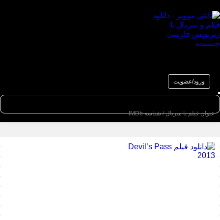
تاینی موویز - دانلود
فیلم و سریال با
زیرنویس فارسی
چسبیده
ورود/عضویت
ان جستجو