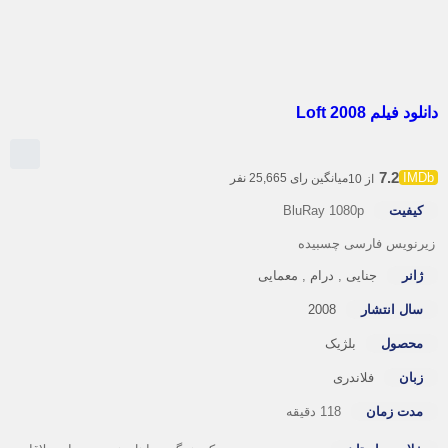
ود فیلم Loft 2008
7.2
میانگین رای 25,665 نفر
از 10
کیفیت
BluRay 1080p
رنویس فارسی چسبیده
ژانر
جنایی
,
درام
,
معمایی
سال انتشار
2008
محصول
بلژیک
زبان
فلاندری
مدت زمان
118 دقیقه