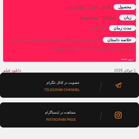
محصول
آلمان
,
ایتالیا
,
مجارستان
زبان
اسلواکی
,
مجارستانی
مدت زمان
145 دقیقه
خلاصه داستان
یک مرد جوان ساده لوح شاهد تشدید خشونت در شهر
چک خود پس از ورود یک جاذبه سیرک مرموز است.
روز‌ شده
دانلود فیلم
عضویت در کانال تلگرام
TELEGRAM CHANNEL
مشاهده در اینستاگرام
INSTAGRAM PAGE