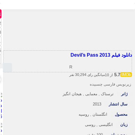
1
2
3
…
105
د فیلم Devil’s Pass 2013
R
5.7
میانگین رای 30,294 نفر
از 10
رنویس فارسی چسبیده
ژانر
ترسناک
,
معمایی
,
هیجان انگیز
سال انتشار
2013
محصول
انگلستان
,
روسیه
زبان
انگلیسی
,
روسی
مدت زمان
100 دقیقه