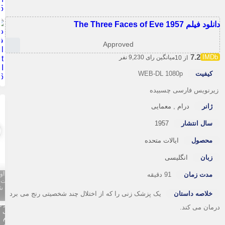
 فیلم The Three Faces of Eve 1957
Approved
7.2
میانگین رای 9,230 نفر
از 10
کیفیت
WEB-DL 1080p
رنویس فارسی چسبیده
ژانر
درام
,
معمایی
سال انتشار
1957
تگ تصویر
عوض شد
محصول
ایالات متحده
1080
اختصاصی
زبان
انگلیسی
تاینی
nd
موویز {
تگ تصویر
فصل اول
مدت زمان
91 دقیقه
عوض شد
قسمت 1
1080
اضافه شد
اختصاصی
خلاصه داستان
یک پزشک زنی را که از اختلال چند شخصیتی رنج می برد
}
تاینی
ite
موویز {
مان می کند.
our
فصل
سوم