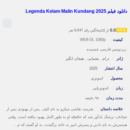
فیلم Legenda Kelam Malin Kundang 2025
6.6
میانگین رای 6,647 نفر
از 10
کیفیت
WEB-DL 1080p
رنویس فارسی چسبیده
ژانر
درام
,
معمایی
,
هیجان انگیز
سال انتشار
2025
محصول
اندونزی
زبان
اندونزیایی
مدت زمان
۹۸ دقیقه
خلاصه داستان
هنرمند نقاشی میکرو به نام الیف. پس از بهبودی پس از
ادف، پزشک یادآور شد که حافظه او به طور کامل بهبود نیافته است. وقتی
سرش به نام نادین و پسرش امیر به خانه برگشت، به او گفتند که م...