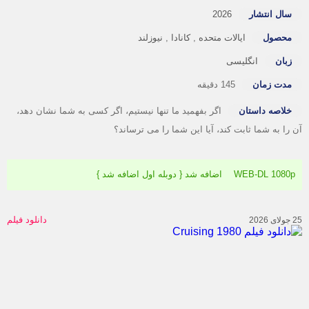
سال انتشار
2026
محصول
ایالات متحده
,
کانادا
,
نیوزلند
زبان
انگلیسی
مدت زمان
145 دقیقه
خلاصه داستان
اگر بفهمید ما تنها نیستیم، اگر کسی به شما نشان دهد،
 را به شما ثابت کند، آیا این شما را می ترساند؟
WEB-DL 1080 اضافه شد { دوبله اول اضافه شد }
دانلود فیلم
20