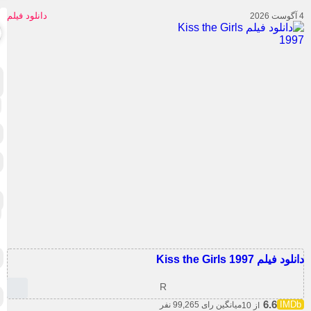
دانلود فیلم
lm-
اک
ان
oir
تار
تر
جنا
جن
خا
درا
خبر
زن
نا
عل
فا
عاش
تخی
کم
کوت
مر
ما
د فیلم Kiss the Girls 1997
تل
R
مست
مع
مو
6.6
میانگین رای 99,265 نفر
از 10