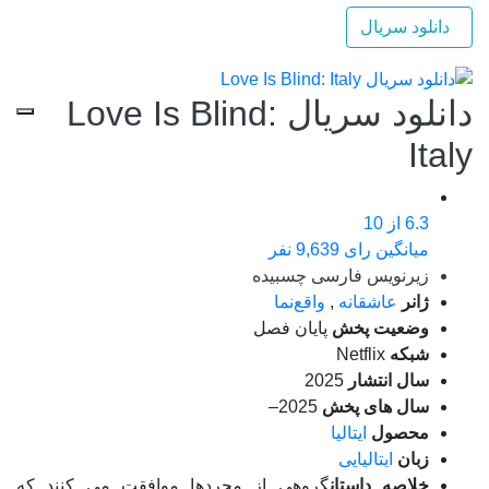
دانلود سریال
دانلود سریال Love Is Blind:
Italy
6.3
از 10
میانگین رای 9,639 نفر
زیرنویس فارسی چسبیده
ژانر
عاشقانه
,
واقع‌نما
وضعیت پخش
پایان فصل
شبکه
Netflix
سال انتشار
2025
سال های پخش
2025–
محصول
ایتالیا
زبان
ایتالیایی
خلاصه داستان
گروهی از مجردها موافقت می کنند که