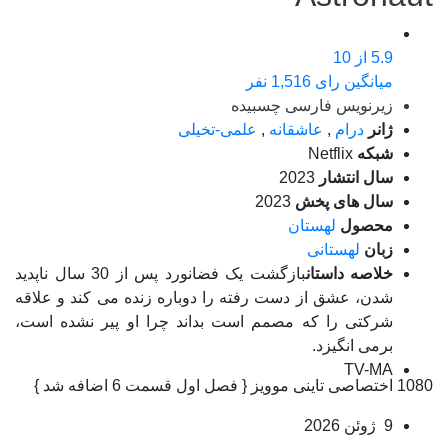
5.9
از 10
میانگین رای 1,516 نفر
زیرنویس فارسی چسبیده
ژانر
درام
,
عاشقانه
,
علمی-تخیلی
شبکه
Netflix
سال انتشار
2023
سال های پخش
2023
محصول
لهستان
زبان
لهستانی
خلاصه داستان
بازگشت یک فضانورد پس از 30 سال ناپدید
شدن، عشق از دست رفته را دوباره زنده می کند و علاقه
شرکتی را که مصمم است بداند چرا او پیر نشده است،
برمی انگیزد.
TV-MA
1080 اختصاصی تاینی موویز { فصل اول قسمت 6 اضافه شد }
9 ژوئن 2026