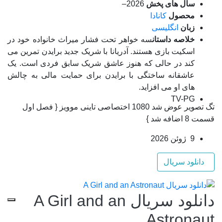
سال های پخش
2026–
محصول
کانادا
زبان
انگلیسی
خلاصه داستان
سه خواهر تحت فشار میراث خانواده خود در
اسکیت بازی هستند. آدریانا با شریک جدید برایدن تمرین می
کند در حالی که هنوز عاشق شریک سابق فردی است. یک
عاشقانه ساختگی با برایدن برای حمایت مالی به چالش
های او می افزاید.
TV-PG
تگ تصویر عوض شد 1080 اختصاصی تاینی موویز { فصل اول
قسمت 8 اضافه شد }
9 ژوئن 2026
دانلود سریال
دانلود سریال A Girl and an
Astronaut