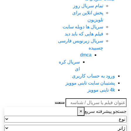
تمام سریال روز
پخش انلاین برای
تلویزیون
سریال ها دوبله سایت
فیلم هایی که باید دید
سریال زیرنویس فارسی
چسبیده
dmca
سریال کره
ای
ورود به حساب کاربری
پشتیبان سایت تاینی موویز
4k تاینی موویز
عنوان جستجو
جستجو پیشرفته سریع
×
نوع
ژانر