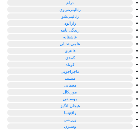
درام
رئالیتی‌تی‌وی
رئالیتی‌شو
رازآلود
زندگی نامه
عاشقانه
علمی-تخیلی
فانتزی
کمدی
کوتاه
ماجراجویی
مستند
معمایی
موزیکال
موسیقی
هیجان انگیز
واقع‌نما
ورزشی
وسترن