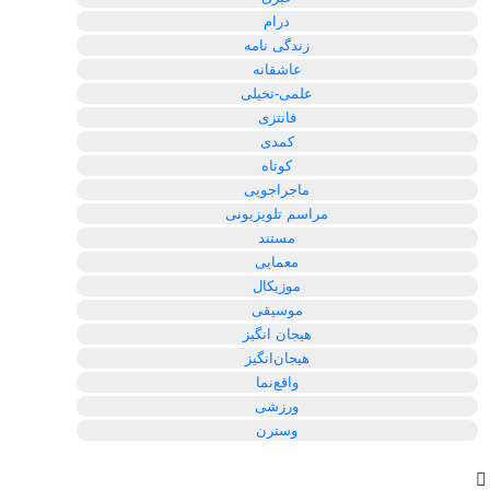
درام
زندگی نامه
عاشقانه
علمی-تخیلی
فانتزی
کمدی
کوتاه
ماجراجویی
مراسم تلویزیونی
مستند
معمایی
موزیکال
موسیقی
هیجان انگیز
هیجان‌انگیز
واقع‌نما
ورزشی
وسترن