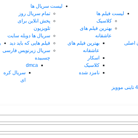
لیست سریال ها
لیست فیلم ها
تمام سریال روز
کلاسیک
پخش انلاین برای
بهترین فیلم های
تلویزیون
عاشقانه
سریال ها دوبله سایت
ن اصلی
بهترین فیلم های
فیلم هایی که باید دید
و
عاشقانه
سریال زیرنویس فارسی
اسکار
چسبیده
کلاسیک
dmca
نامزد شده
سریال کره
ای
ی موویز