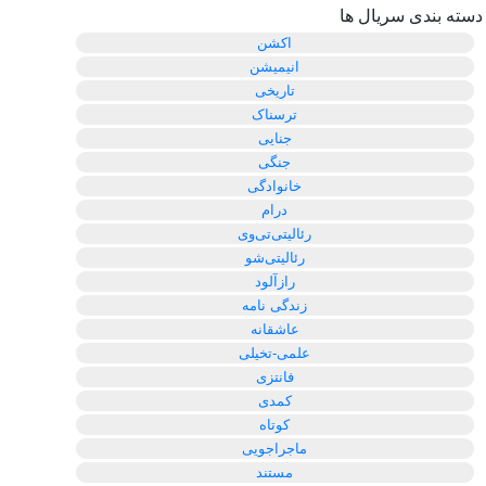
دسته بندی سریال ها
اکشن
انیمیشن
تاریخی
ترسناک
جنایی
جنگی
خانوادگی
درام
رئالیتی‌تی‌وی
رئالیتی‌شو
رازآلود
زندگی نامه
عاشقانه
علمی-تخیلی
فانتزی
کمدی
کوتاه
ماجراجویی
مستند