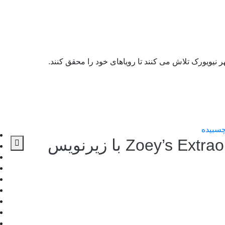
نیویورک تلاش می کنند تا رویاهای خود را محقق کنند.
دانلود سریال Zoey’s Extraordinary Playlist با زیرنویس