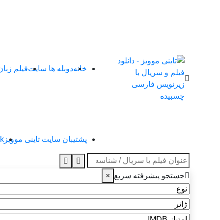
خانه
دوبله ها سایت
فیلم زبا
پشتیبان سایت تاینی موویز
4k تاین
عنوان جستجو
جستجو پیشرفته سریع
×
نوع
ژانر
امتیاز IMDB