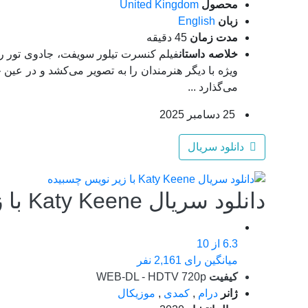
محصول
United Kingdom
زبان
English
مدت زمان
45 دقیقه
خلاصه داستان
فیلم کنسرت تیلور سویفت، جادوی تور ر
ویژه با دیگر هنرمندان را به تصویر می‌کشد و در عین
می‌گذارد ...
25 دسامبر 2025
دانلود سریال
دانلود سریال Katy Keene با زیر نویس چسبیده
6.3
از 10
میانگین رای 2,161 نفر
کیفیت
WEB-DL - HDTV 720p
ژانر
درام
,
کمدی
,
موزیکال