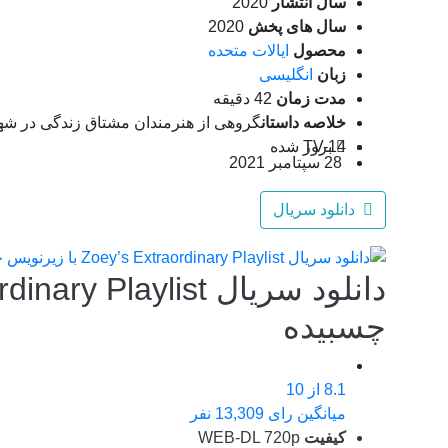
سال انتشار
2020
سال های پخش
2020
محصول
ایالات متحده
زبان
انگلیسی
مدت زمان
42 دقیقه
خلاصه داستان
گروهی از هنرمندان مشتاق زندگی در شهر 
TV-14
بروز‌ شده
28 سپتامبر 2021
دانلود سریال
چسبیده
8.1
از 10
میانگین رای 13,309 نفر
کیفیت
WEB-DL 720p