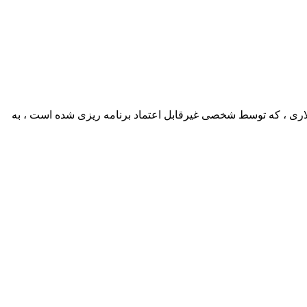
نوبی ، یک باند 5+1 به هنگ کنگ پرواز می کند تا در یک کازینو ماکائو ، از یک الماس 30 میلیون دلاری ، که توسط شخصی غیرقابل اعتماد برنامه ریزی شده است ، به