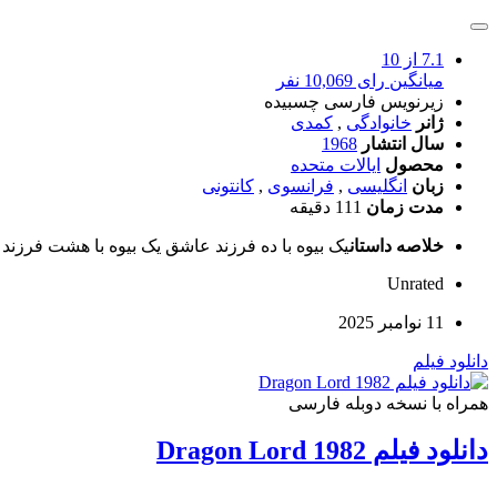
7.1
از 10
میانگین رای 10,069 نفر
زیرنویس فارسی چسبیده
ژانر
خانوادگی
,
کمدی
سال انتشار
1968
محصول
ایالات متحده
زبان
انگلیسی
,
فرانسوی
,
کانتونی
مدت زمان
111 دقیقه
خلاصه داستان
یک بیوه با ده فرزند عاشق یک بیوه با هشت فرزند 
Unrated
11 نوامبر 2025
دانلود فیلم
همراه با نسخه دوبله فارسی
دانلود فیلم Dragon Lord 1982