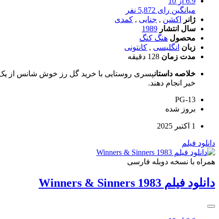
6.9
از 10
میانگین رای 5,872 نفر
ژانر
اکشن
,
جنایی
,
کمدی
سال انتشار
1989
محصول
هنگ کنگ
زبان
انگلیسی
,
کانتونی
مدت زمان
128 دقیقه
خلاصه داستان
پسری روستایی با خرید گل رز خوش شانس از یک خ
خیر انجام دهند.
PG-13
بروز‌ شده
1 اکتبر 2025
دانلود فیلم
همراه با نسخه دوبله فارسی
دانلود فیلم Winners & Sinners 1983