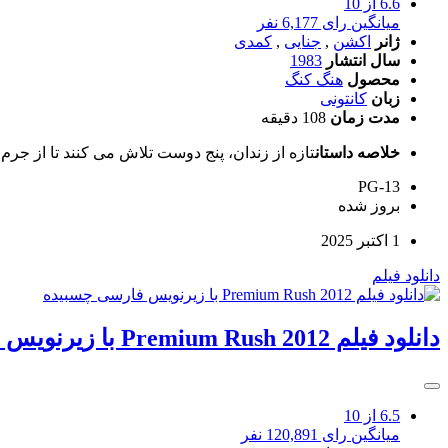
6.6
از 10
میانگین رای 6,177 نفر
ژانر
اکشن
,
جنایی
,
کمدی
سال انتشار
1983
محصول
هنگ کنگ
زبان
کانتونی
مدت زمان
108 دقیقه
خلاصه داستان
تازه از زندان، پنج دوست تلاش می کنند تا از جرم 
PG-13
بروز‌ شده
1 اکتبر 2025
دانلود فیلم
دانلود فیلم Premium Rush 2012 با زیرنویس فارسی چسبیده
6.5
از 10
میانگین رای 120,891 نفر