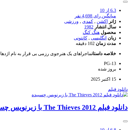
6.3
از 10
میانگین رای 4,698 نفر
ژانر
اکشن
,
کمدی
,
ورزشی
سال انتشار
1982
محصول
هنگ کنگ
زبان
انگلیسی
,
کانتونی
مدت زمان
102 دقیقه
خلاصه داستان
ماجراهای یک هنرجوی رزمی بی قرار به نام اژدها 
PG-13
بروز‌ شده
15 اکتبر 2025
دانلود فیلم
دانلود فیلم The Thieves 2012 با زیرنویس چسبیده
6.8
از 10