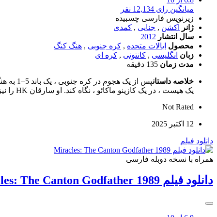
میانگین رای 12,134 نفر
زیرنویس فارسی چسبیده
ژانر
اکشن
,
جنایی
,
کمدی
سال انتشار
2012
محصول
ایالات متحده
,
کره جنوبی
,
هنگ کنگ
زبان
انگلیسی
,
کانتونی
,
کره ای
مدت زمان
135 دقیقه
خلاصه داستان
یک هیست ، در یک کازینو ماکائو ، نگاه کند. او سارقان HK را نیز به ارمغان می آورد. آیا می توان به کسی اعتماد کرد؟
Not Rated
12 اکتبر 2025
دانلود فیلم
همراه با نسخه دوبله فارسی
دانلود فیلم Miracles: The Canton Godfather 1989