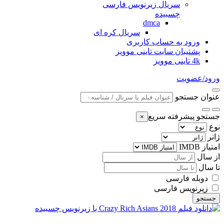
سریال زیرنویس فارسی
چسبیده
dmca
سریال کره ای
ورود به حساب کاربری
پشتیبان سایت تاینی موویز
4k تاینی موویز
ورود/عضویت
عنوان جستجو
جستجو پیشرفته سریع
×
نوع
ژانر
امتیاز IMDB
از سال
تا سال
دوبله فارسی
زیرنویس فارسی
جستجو