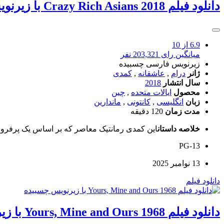
دانلود فیلم Crazy Rich Asians 2018 با زیرنویس چسبیده
6.9
از 10
میانگین رای 203,321 نفر
زیرنویس فارسی چسبیده
ژانر
درام
,
عاشقانه
,
کمدی
سال انتشار
2018
محصول
ایالات متحده
,
چین
زبان
انگلیسی
,
کانتونی
,
ماندارین
مدت زمان
120 دقیقه
خلاصه داستان
این کمدی رمانتیک معاصر که بر اساس یک پرفروش
PG-13
13 نوامبر 2025
دانلود فیلم
دانلود فیلم Yours, Mine and Ours 1968 با زیرنویس چسبیده