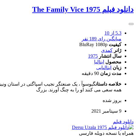
دانلود فیلم The Family Vice 1975
5.3
از 10
میانگین رای 189 نفر
کیفیت
BluRay 1080p
ژانر
کمدی
سال انتشار
1975
محصول
ایتالیا
زبان
ایتالیایی
مدت زمان
90 دقیقه
خلاصه داستان
گیوسوآ ، یک صنعتگر نجیب اسپاگتی در استان ون
همه سعی می کنند او را به چنگ آورند. بزرگ
بروز‌ شده
9 سپتامبر 2021
دانلود فیلم
همراه با نسخه دوبله فارسی