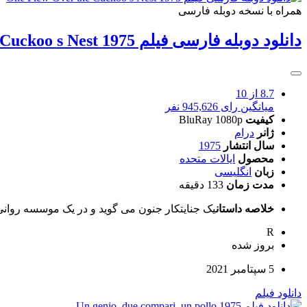
همراه با نسخه دوبله فارسی
دانلود دوبله فارسی فیلم One Flew Over the Cuckoo s Nest 1975
8.7
از 10
میانگین رای 945,626 نفر
کیفیت
BluRay 1080p
ژانر
درام
سال انتشار
1975
محصول
ایالات متحده
زبان
انگلیسی
مدت زمان
133 دقیقه
خلاصه داستان
یک جنایتکار جنون می گوید و در یک موسسه روانی 
R
بروز‌ شده
5 سپتامبر 2021
دانلود فیلم