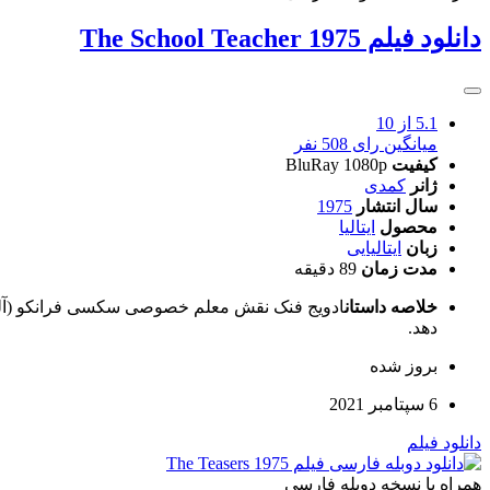
دانلود فیلم The School Teacher 1975
5.1
از 10
میانگین رای 508 نفر
کیفیت
BluRay 1080p
ژانر
کمدی
سال انتشار
1975
محصول
ایتالیا
زبان
ایتالیایی
مدت زمان
89 دقیقه
خلاصه داستان
ادویج فنک نقش معلم خصوصی سکسی فرانکو (آلفرد
دهد.
بروز‌ شده
6 سپتامبر 2021
دانلود فیلم
همراه با نسخه دوبله فارسی