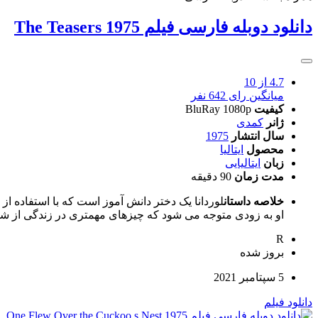
دانلود دوبله فارسی فیلم The Teasers 1975
4.7
از 10
میانگین رای 642 نفر
کیفیت
BluRay 1080p
ژانر
کمدی
سال انتشار
1975
محصول
ایتالیا
زبان
ایتالیایی
مدت زمان
90 دقیقه
خلاصه داستان
لوردانا یک دختر دانش آموز است که با استفاده از
او به زودی متوجه می شود که چیزهای مهمتری در زندگی از شم
R
بروز‌ شده
5 سپتامبر 2021
دانلود فیلم