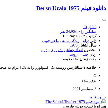
دانلود فیلم Dersu Uzala 1975
8.3
از 10
میانگین رای 24,963 نفر
کیفیت
BluRay 1080p
ژانر
درام
,
زندگی نامه
,
ماجراجویی
سال انتشار
1975
محصول
اتحاد جماهیر شوروی
,
ژاپن
زبان
چینی
,
روسی
مدت زمان
142 دقیقه
خلاصه داستان
ارتش روسیه یک اکسپلورر را به یک اعزام به صح
G
بروز‌ شده
8 سپتامبر 2021
دانلود فیلم
همراه با نسخه دوبله فارسی