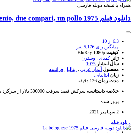
همراه با نسخه دوبله فارسی
دانلود فیلم Un genio, due compari, un pollo 1975
6.3
از 10
میانگین رای 5,176 نفر
کیفیت
BluRay 1080p
ژانر
کمدی
,
وسترن
سال انتشار
1975
محصول
آلمان غربی
,
ایتالیا
,
فرانسه
زبان
ایتالیایی
مدت زمان
126 دقیقه
خلاصه داستان
سه سرکش قصد سرقت 300000 دلار از سرگرد سواره نظام را داشتند که از هند متنفر بود.
بروز‌ شده
2 سپتامبر 2021
دانلود فیلم