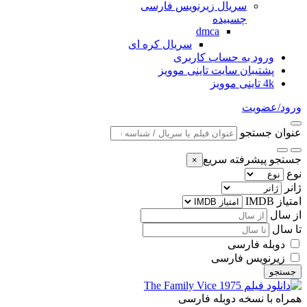
سریال زیرنویس فارسی
چسبیده
dmca
سریال کره ای
ورود به حساب کاربری
پشتیبان سایت تاینی موویز
4k تاینی موویز
ورود/عضویت
عنوان جستجو
جستجو پیشرفته سریع
×
نوع
ژانر
امتیاز IMDB
از سال
تا سال
دوبله فارسی
زیرنویس فارسی
جستجو
همراه با نسخه دوبله فارسی