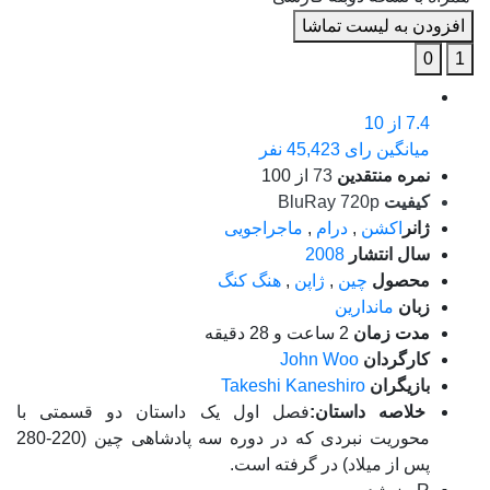
افزودن به لیست تماشا
0
1
7.4
از 10
میانگین رای 45,423 نفر
نمره منتقدین
73
از 100
کیفیت
BluRay 720p
ژانر
اکشن
,
درام
,
ماجراجویی
سال انتشار
2008
محصول
چین
,
ژاپن
,
هنگ کنگ
زبان
ماندارین
مدت زمان
2 ساعت و 28 دقیقه
کارگردان
John Woo
بازیگران
Takeshi Kaneshiro
خلاصه داستان:
فصل اول یک داستان دو قسمتی با
محوریت نبردی که در دوره سه پادشاهی چین (220-280
پس از میلاد) در گرفته است.