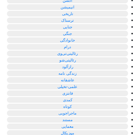
اکشن
انیمیشن
تاریخی
ترسناک
جنایی
جنگی
خانوادگی
درام
رئالیتی‌تی‌وی
رئالیتی‌شو
رازآلود
زندگی نامه
عاشقانه
علمی-تخیلی
فانتزی
کمدی
کوتاه
ماجراجویی
مستند
معمایی
موزیکال