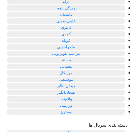
درام
زندگی نامه
عاشقانه
علمی-تخیلی
فانتزی
کمدی
کوتاه
ماجراجویی
مراسم تلویزیونی
مستند
معمایی
موزیکال
موسیقی
هیجان انگیز
هیجان‌انگیز
واقع‌نما
ورزشی
وسترن
دسته بندی سریال ها