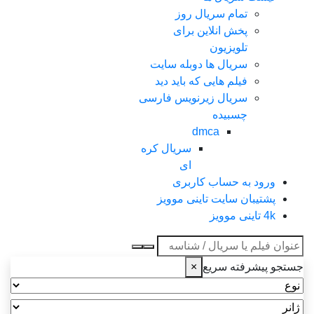
تمام سریال روز
پخش انلاین برای
تلویزیون
سریال ها دوبله سایت
فیلم هایی که باید دید
سریال زیرنویس فارسی
چسبیده
dmca
سریال کره
ای
ورود به حساب کاربری
پشتیبان سایت تاینی موویز
4k تاینی موویز
عنوان جستجو
جستجو پیشرفته سریع
×
نوع
ژانر