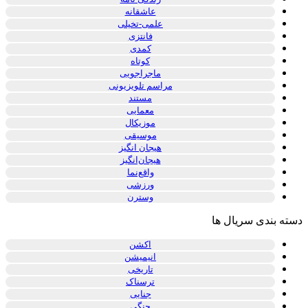
عاشقانه
علمی-تخیلی
فانتزی
کمدی
کوتاه
ماجراجویی
مراسم تلویزیونی
مستند
معمایی
موزیکال
موسیقی
هیجان انگیز
هیجان‌انگیز
واقع‌نما
ورزشی
وسترن
دسته بندی سریال ها
اکشن
انیمیشن
تاریخی
ترسناک
جنایی
جنگی