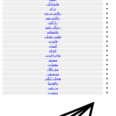
خانوادگی
درام
رئالیتی‌تی‌وی
رئالیتی‌شو
رازآلود
زندگی نامه
عاشقانه
علمی-تخیلی
فانتزی
کمدی
کوتاه
ماجراجویی
مستند
معمایی
موزیکال
موسیقی
هیجان انگیز
واقع‌نما
ورزشی
وسترن