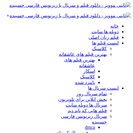
×
خانه
دوبله ها سایت
فیلم زبان اصلی
لیست فیلم ها
کلاسیک
بهترین فیلم های عاشقانه
بهترین فیلم های
عاشقانه
اسکار
کلاسیک
نامزد شده
لیست سریال ها
تمام سریال روز
پخش انلاین برای تلویزیون
سریال ها دوبله سایت
فیلم هایی که باید دید
سریال زیرنویس فارسی
چسبیده
dmca
سریال کره ای