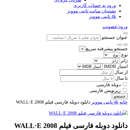
ورود به حساب کاربری
پشتیبان سایت تاینی موویز
4k تاینی موویز
ورود/عضویت
عنوان جستجو
جستجو پیشرفته سریع
×
نوع
ژانر
امتیاز IMDB
از سال
تا سال
دوبله فارسی
زیرنویس فارسی
جستجو
خانه
4k تاینی موویز
دانلود دوبله فارسی فیلم WALL·E 2008
دانلود دوبله فارسی فیلم WALL·E 2008