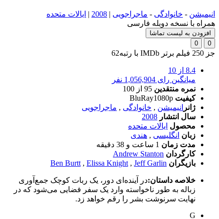
انیمیشن
-
خانوادگی
-
ماجراجویی
|
2008
|
ایالات متحده
همراه با نسخه دوبله فارسی
افزودن به لیست تماشا
0
0
جز 250 فیلم برتر IMDb با رتبه
62
8.4
از 10
میانگین رای 1,056,904 نفر
نمره منتقدین
95
از 100
کیفیت
BluRay1080p
ژانر
انیمیشن
,
خانوادگی
,
ماجراجویی
سال انتشار
2008
محصول
ایالات متحده
زبان
انگلیسی
,
هندی
مدت زمان
1 ساعت و 38 دقیقه
کارگردان
Andrew Stanton
بازیگران
Jeff Garlin
,
Elissa Knight
,
Ben Burtt
خلاصه داستان:
در آینده‌ای دور، یک ربات کوچک جمع‌آوری
زباله به طور ناخواسته وارد یک سفر فضایی می‌شود که در
نهایت سرنوشت بشر را رقم خواهد زد.
G