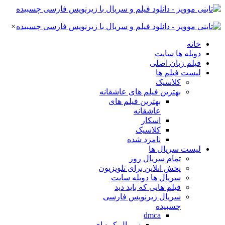
×
خانه
دوبله ها سایت
فیلم زبان اصلی
لیست فیلم ها
کلاسیک
بهترین فیلم های عاشقانه
بهترین فیلم های
عاشقانه
اسکار
کلاسیک
نامزد شده
لیست سریال ها
تمام سریال روز
پخش انلاین برای تلویزیون
سریال ها دوبله سایت
فیلم هایی که باید دید
سریال زیرنویس فارسی
چسبیده
dmca
سریال کره ای