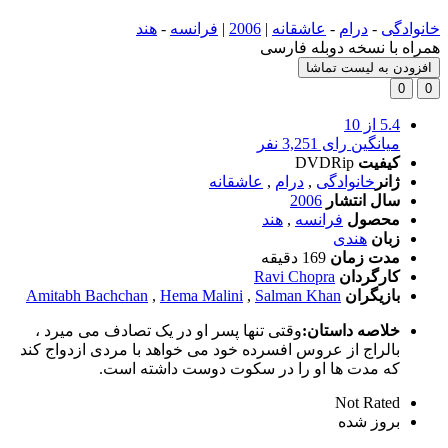
خانوادگی
-
درام
-
عاشقانه
|
2006
|
فرانسه
-
هند
همراه با نسخه دوبله فارسی
افزودن به لیست تماشا
0
0
5.4
از 10
میانگین رای 3,251 نفر
کیفیت
DVDRip
ژانر
خانوادگی
,
درام
,
عاشقانه
سال انتشار
2006
محصول
فرانسه
,
هند
زبان
هندی
مدت زمان
169 دقیقه
کارگردان
Ravi Chopra
بازیگران
Salman Khan
,
Hema Malini
,
Amitabh Bachchan
خلاصه داستان:
وقتی تنها پسر او در یک تصادف می میرد ،
بالراج از عروس افسرده خود می خواهد با مردی ازدواج کند
که مدت ها او را در سکوت دوست داشته است.
Not Rated
بروز‌ شده