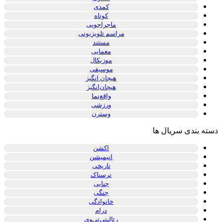
کمدی
کوتاه
ماجراجویی
مراسم تلویزیونی
مستند
معمایی
موزیکال
موسیقی
هیجان انگیز
هیجان‌انگیز
واقع‌نما
ورزشی
وسترن
دسته بندی سریال ها
اکشن
انیمیشن
تاریخی
ترسناک
جنایی
جنگی
خانوادگی
درام
رئالیتی‌تی‌وی