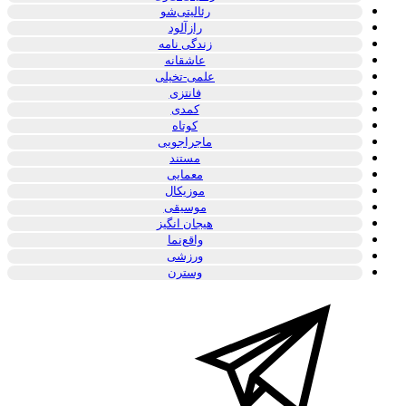
رئالیتی‌شو
رازآلود
زندگی نامه
عاشقانه
علمی-تخیلی
فانتزی
کمدی
کوتاه
ماجراجویی
مستند
معمایی
موزیکال
موسیقی
هیجان انگیز
واقع‌نما
ورزشی
وسترن