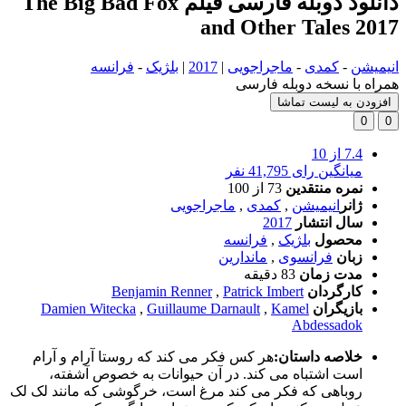
دانلود دوبله فارسی فیلم The Big Bad Fox
and Other Tales 2017
انیمیشن
-
کمدی
-
ماجراجویی
|
2017
|
بلژیک
-
فرانسه
همراه با نسخه دوبله فارسی
افزودن به لیست تماشا
0
0
7.4
از 10
میانگین رای 41,795 نفر
نمره منتقدین
73
از 100
ژانر
انیمیشن
,
کمدی
,
ماجراجویی
سال انتشار
2017
محصول
بلژیک
,
فرانسه
زبان
فرانسوی
,
ماندارین
مدت زمان
83 دقیقه
کارگردان
Patrick Imbert
,
Benjamin Renner
بازیگران
Kamel
,
Guillaume Darnault
,
Damien Witecka
Abdessadok
خلاصه داستان:
هر کس فکر می کند که روستا آرام و آرام
است اشتباه می کند. در آن حیوانات به خصوص آشفته،
روباهی که فکر می کند مرغ است، خرگوشی که مانند لک لک