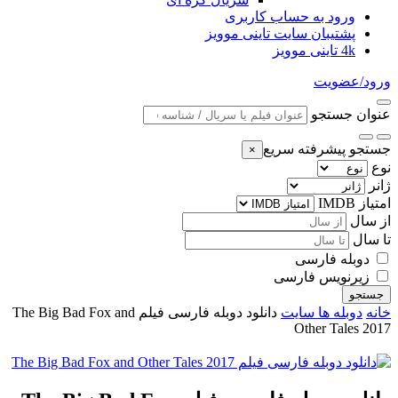
ورود به حساب کاربری
پشتیبان سایت تاینی موویز
4k تاینی موویز
ورود/عضویت
عنوان جستجو
جستجو پیشرفته سریع
×
نوع
ژانر
امتیاز IMDB
از سال
تا سال
دوبله فارسی
زیرنویس فارسی
جستجو
خانه
دوبله ها سایت
دانلود دوبله فارسی فیلم The Big Bad Fox and
Other Tales 2017