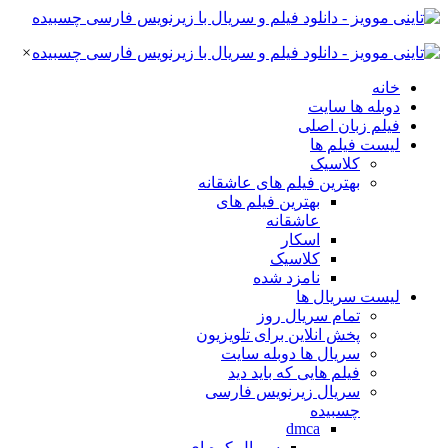
×
خانه
دوبله ها سایت
فیلم زبان اصلی
لیست فیلم ها
کلاسیک
بهترین فیلم های عاشقانه
بهترین فیلم های
عاشقانه
اسکار
کلاسیک
نامزد شده
لیست سریال ها
تمام سریال روز
پخش انلاین برای تلویزیون
سریال ها دوبله سایت
فیلم هایی که باید دید
سریال زیرنویس فارسی
چسبیده
dmca
سریال کره ای