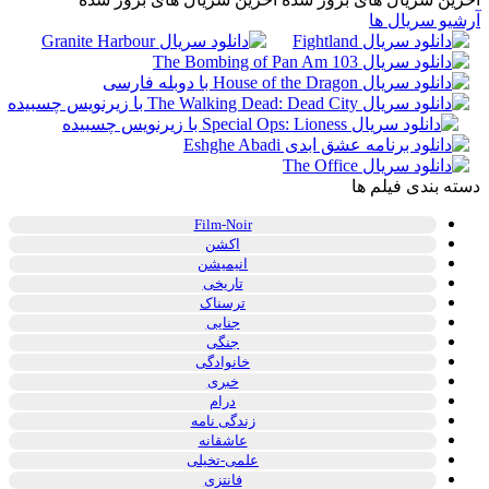
آرشیو سریال ها
دسته بندی فیلم ها
Film-Noir
اکشن
انیمیشن
تاریخی
ترسناک
جنایی
جنگی
خانوادگی
خبری
درام
زندگی نامه
عاشقانه
علمی-تخیلی
فانتزی