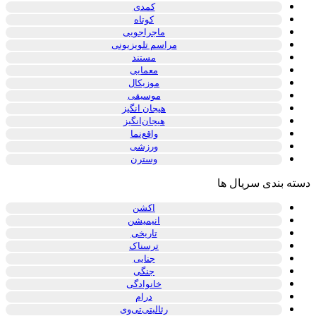
کمدی
کوتاه
ماجراجویی
مراسم تلویزیونی
مستند
معمایی
موزیکال
موسیقی
هیجان انگیز
هیجان‌انگیز
واقع‌نما
ورزشی
وسترن
دسته بندی سریال ها
اکشن
انیمیشن
تاریخی
ترسناک
جنایی
جنگی
خانوادگی
درام
رئالیتی‌تی‌وی