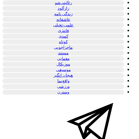
رئالیتی‌شو
رازآلود
زندگی نامه
عاشقانه
علمی-تخیلی
فانتزی
کمدی
کوتاه
ماجراجویی
مستند
معمایی
موزیکال
موسیقی
هیجان انگیز
واقع‌نما
ورزشی
وسترن