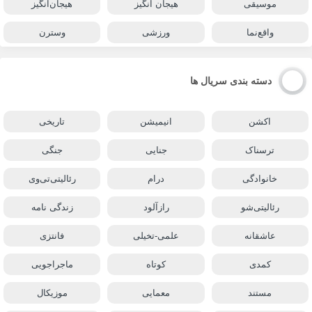
موسیقی
هیجان انگیز
هیجان‌انگیز
واقع‌نما
ورزشی
وسترن
دسته بندی سریال ها
اکشن
انیمیشن
تاریخی
ترسناک
جنایی
جنگی
خانوادگی
درام
رئالیتی‌تی‌وی
رئالیتی‌شو
رازآلود
زندگی نامه
عاشقانه
علمی-تخیلی
فانتزی
کمدی
کوتاه
ماجراجویی
مستند
معمایی
موزیکال