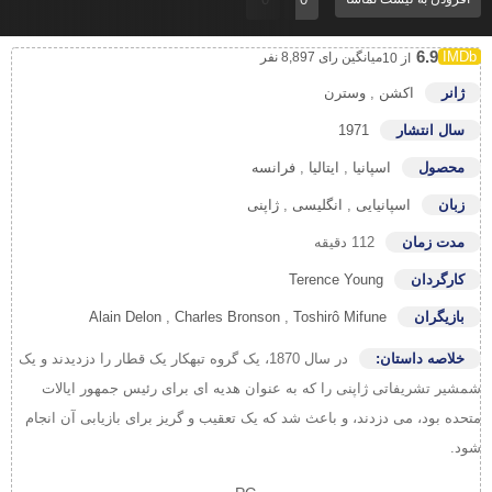
6.9
میانگین رای 8,897 نفر
از 10
ژانر
اکشن
,
وسترن
سال انتشار
1971
محصول
اسپانیا
,
ایتالیا
,
فرانسه
زبان
اسپانیایی
,
انگلیسی
,
ژاپنی
مدت زمان
112 دقیقه
کارگردان
Terence Young
بازیگران
Toshirô Mifune
,
Charles Bronson
,
Alain Delon
خلاصه داستان:
در سال 1870، یک گروه تبهکار یک قطار را دزدیدند و یک
شمشیر تشریفاتی ژاپنی را که به عنوان هدیه ای برای رئیس جمهور ایالات
متحده بود، می دزدند، و باعث شد که یک تعقیب و گریز برای بازیابی آن انجام
شود.