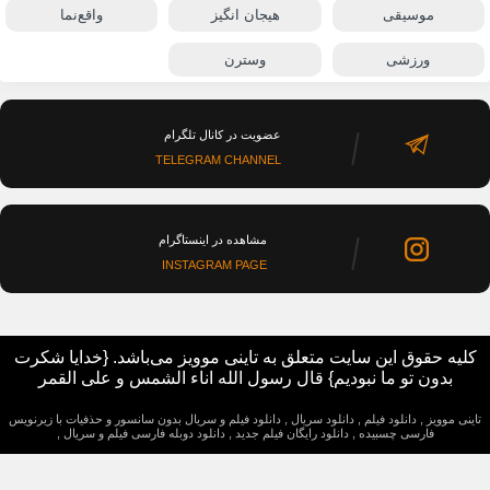
موسیقی
هیجان انگیز
واقع‌نما
ورزشی
وسترن
عضویت در کانال تلگرام
TELEGRAM CHANNEL
مشاهده در اینستاگرام
INSTAGRAM PAGE
کلیه حقوق این سایت متعلق به تاینی موویز می‌باشد. {خدایا شکرت
بدون تو ما نبودیم} قال رسول الله اناء الشمس و علی القمر
تاینی موویز , دانلود فیلم , دانلود سریال , دانلود فیلم و سریال بدون سانسور و حذفیات با زیرنویس
فارسی چسبیده , دانلود رایگان فیلم جدید , دانلود دوبله فارسی فیلم و سریال ,