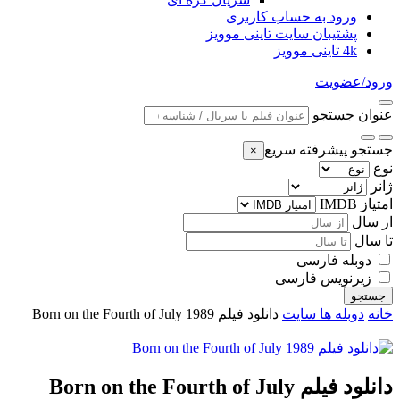
ورود به حساب کاربری
پشتیبان سایت تاینی موویز
4k تاینی موویز
ورود/عضویت
عنوان جستجو
جستجو پیشرفته سریع
×
نوع
ژانر
امتیاز IMDB
از سال
تا سال
دوبله فارسی
زیرنویس فارسی
جستجو
خانه
دوبله ها سایت
دانلود فیلم Born on the Fourth of July 1989
دانلود فیلم Born on the Fourth of July