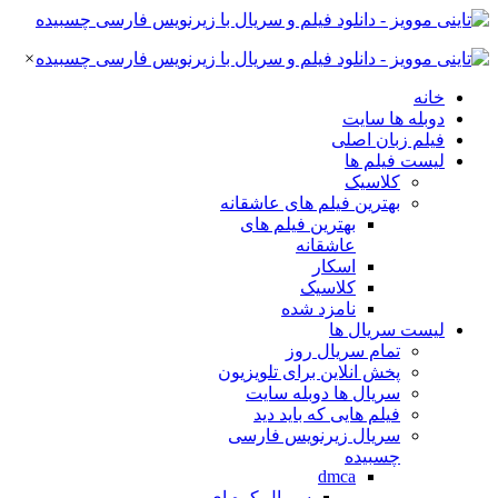
×
خانه
دوبله ها سایت
فیلم زبان اصلی
لیست فیلم ها
کلاسیک
بهترین فیلم های عاشقانه
بهترین فیلم های
عاشقانه
اسکار
کلاسیک
نامزد شده
لیست سریال ها
تمام سریال روز
پخش انلاین برای تلویزیون
سریال ها دوبله سایت
فیلم هایی که باید دید
سریال زیرنویس فارسی
چسبیده
dmca
سریال کره ای