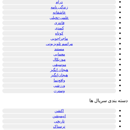
درام
زندگی نامه
عاشقانه
علمی-تخیلی
فانتزی
کمدی
کوتاه
ماجراجویی
مراسم تلویزیونی
مستند
معمایی
موزیکال
موسیقی
هیجان انگیز
هیجان‌انگیز
واقع‌نما
ورزشی
وسترن
دسته بندی سریال ها
اکشن
انیمیشن
تاریخی
ترسناک