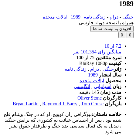
1989
جنگی
-
درام
-
زندگی نامه
|
1989
|
ایالات متحده
همراه با نسخه دوبله فارسی
افزودن به لیست تماشا
0
0
7.2
از 10
میانگین رای 101,354 نفر
نمره منتقدین
75
از 100
کیفیت
BluRay 1080p
ژانر
جنگی
,
درام
,
زندگی نامه
سال انتشار
1989
محصول
ایالات متحده
زبان
اسپانیایی
,
انگلیسی
مدت زمان
145 دقیقه
کارگردان
Oliver Stone
بازیگران
Tom Cruise
,
Raymond J. Barry
,
Bryan Larkin
خلاصه داستان:
بیوگرافی ران کوویچ. او که در جنگ ویتنام فلج
شده بود ، پس از احساس خیانت به کشوری که برایش جنگید
، تبدیل به یک فعال سیاسی ضد جنگ و طرفدار حقوق بشر
می شود.