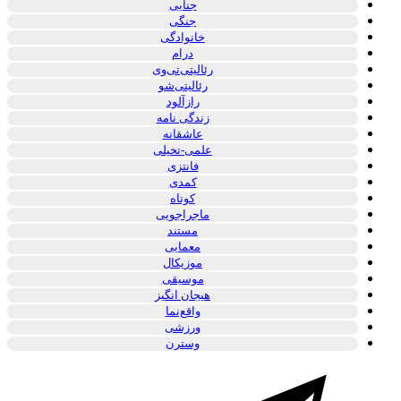
جنایی
جنگی
خانوادگی
درام
رئالیتی‌تی‌وی
رئالیتی‌شو
رازآلود
زندگی نامه
عاشقانه
علمی-تخیلی
فانتزی
کمدی
کوتاه
ماجراجویی
مستند
معمایی
موزیکال
موسیقی
هیجان انگیز
واقع‌نما
ورزشی
وسترن