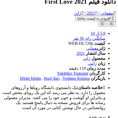
دانلود فیلم First Love 2021
معمایی
|
2021
|
ژاپن
افزودن به لیست تماشا
0
0
5.9
از 10
میانگین رای 36 نفر
کیفیت
WEB-DL720p
ژانر
معمایی
سال انتشار
2021
محصول
ژاپن
زبان
ژاپنی
مدت زمان
119 دقیقه
کارگردان
Yukihiko Tsutsumi
بازیگران
Yoshino Kimura
,
Itsuji Itao
,
Hôshi Ishida
خلاصه داستان:
یک دانشجوی دانشگاه رویاها و آرزوهای
معمول را دارد. به نظر می رسد که این یک رویای محض است
و بنابراین او گوشت و خون خود را می کشد. مدیران معمولی
رسانه ها برای فروش نسخه به دنبال پاسخ هستند. یک
روانشناس در حال نوشتن کتابی در مورد آن است
بروز‌ شده