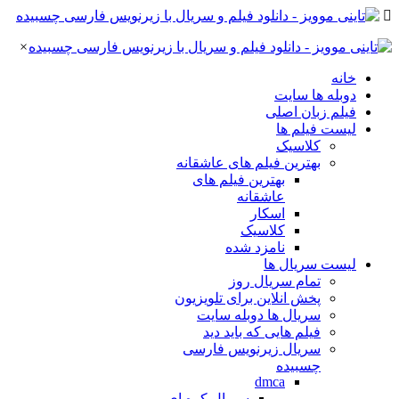
×
خانه
دوبله ها سایت
فیلم زبان اصلی
لیست فیلم ها
کلاسیک
بهترین فیلم های عاشقانه
بهترین فیلم های
عاشقانه
اسکار
کلاسیک
نامزد شده
لیست سریال ها
تمام سریال روز
پخش انلاین برای تلویزیون
سریال ها دوبله سایت
فیلم هایی که باید دید
سریال زیرنویس فارسی
چسبیده
dmca
سریال کره ای