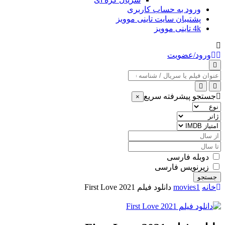
ورود به حساب کاربری
پشتیبان سایت تاینی موویز
4k تاینی موویز
ورود/عضویت
عنوان
جستجو
جستجو پیشرفته سریع
×
نوع
ژانر
امتیاز
IMDB
از
سال
تا
سال
دوبله فارسی
زیرنویس فارسی
جستجو
خانه
movies1
دانلود فیلم First Love 2021