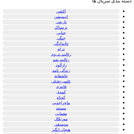
دسته بندی سریال ها
اکشن
انیمیشن
تاریخی
ترسناک
جنایی
جنگی
خانوادگی
درام
رئالیتی‌تی‌وی
رئالیتی‌شو
رازآلود
زندگی نامه
عاشقانه
علمی-تخیلی
فانتزی
کمدی
کوتاه
ماجراجویی
مستند
معمایی
موزیکال
موسیقی
هیجان انگیز