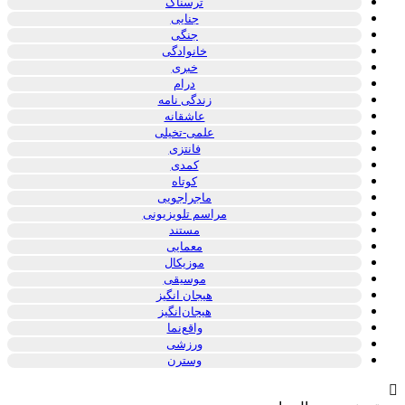
ترسناک
جنایی
جنگی
خانوادگی
خبری
درام
زندگی نامه
عاشقانه
علمی-تخیلی
فانتزی
کمدی
کوتاه
ماجراجویی
مراسم تلویزیونی
مستند
معمایی
موزیکال
موسیقی
هیجان انگیز
هیجان‌انگیز
واقع‌نما
ورزشی
وسترن