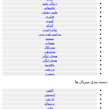
زندگی نامه
عاشقانه
علمی-تخیلی
فانتزی
کمدی
کوتاه
ماجراجویی
مراسم تلویزیونی
مستند
معمایی
موزیکال
موسیقی
هیجان انگیز
هیجان‌انگیز
واقع‌نما
ورزشی
وسترن
دسته بندی سریال ها
اکشن
انیمیشن
تاریخی
ترسناک
جنایی