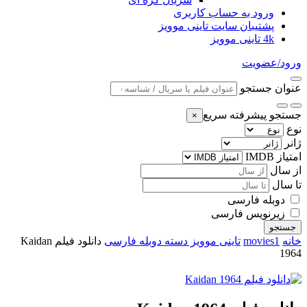
ورود به حساب کاربری
پشتیبان سایت تاینی موویز
4k تاینی موویز
ورود/عضویت
عنوان جستجو
جستجو پیشرفته سریع
×
نوع
ژانر
امتیاز IMDB
از سال
تا سال
دوبله فارسی
زیرنویس فارسی
جستجو
خانه
movies1
تاینی موویز دسته دوبله فارسی
دانلود فیلم Kaidan
1964