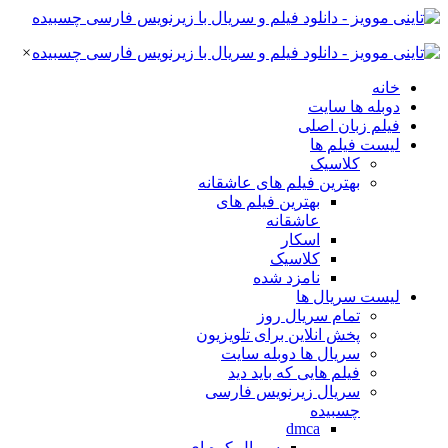
×
خانه
دوبله ها سایت
فیلم زبان اصلی
لیست فیلم ها
کلاسیک
بهترین فیلم های عاشقانه
بهترین فیلم های
عاشقانه
اسکار
کلاسیک
نامزد شده
لیست سریال ها
تمام سریال روز
پخش انلاین برای تلویزیون
سریال ها دوبله سایت
فیلم هایی که باید دید
سریال زیرنویس فارسی
چسبیده
dmca
سریال کره ای