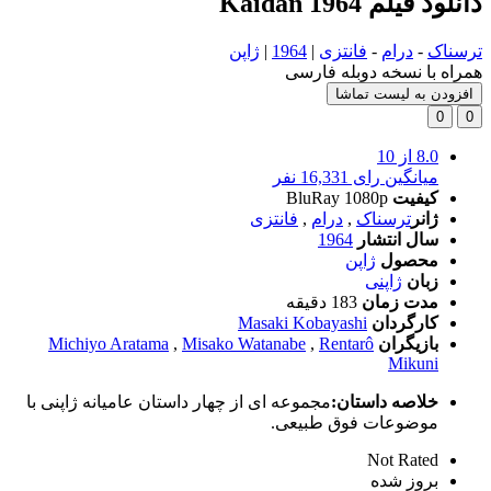
دانلود فیلم Kaidan 1964
ترسناک
-
درام
-
فانتزی
|
1964
|
ژاپن
همراه با نسخه دوبله فارسی
افزودن به لیست تماشا
0
0
8.0
از 10
میانگین رای 16,331 نفر
کیفیت
BluRay 1080p
ژانر
ترسناک
,
درام
,
فانتزی
سال انتشار
1964
محصول
ژاپن
زبان
ژاپنی
مدت زمان
183 دقیقه
کارگردان
Masaki Kobayashi
بازیگران
Rentarô
,
Misako Watanabe
,
Michiyo Aratama
Mikuni
خلاصه داستان:
مجموعه ای از چهار داستان عامیانه ژاپنی با
موضوعات فوق طبیعی.
Not Rated
بروز‌ شده