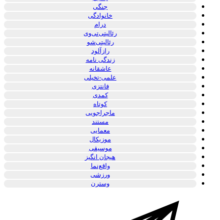
جنگی
خانوادگی
درام
رئالیتی‌تی‌وی
رئالیتی‌شو
رازآلود
زندگی نامه
عاشقانه
علمی-تخیلی
فانتزی
کمدی
کوتاه
ماجراجویی
مستند
معمایی
موزیکال
موسیقی
هیجان انگیز
واقع‌نما
ورزشی
وسترن