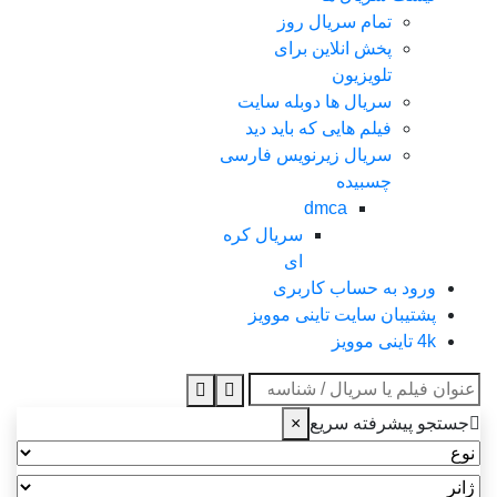
تمام سریال روز
پخش انلاین برای
تلویزیون
سریال ها دوبله سایت
فیلم هایی که باید دید
سریال زیرنویس فارسی
چسبیده
dmca
سریال کره
ای
ورود به حساب کاربری
پشتیبان سایت تاینی موویز
4k تاینی موویز
عنوان جستجو
جستجو پیشرفته سریع
×
نوع
ژانر