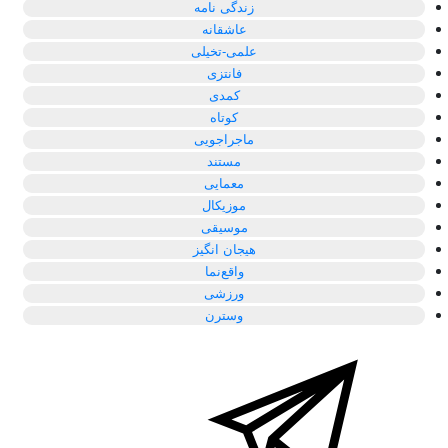
زندگی نامه
عاشقانه
علمی-تخیلی
فانتزی
کمدی
کوتاه
ماجراجویی
مستند
معمایی
موزیکال
موسیقی
هیجان انگیز
واقع‌نما
ورزشی
وسترن