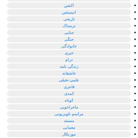
اکشن
انیمیشن
تاریخی
ترسناک
جنایی
جنگی
خانوادگی
خبری
درام
زندگی نامه
عاشقانه
علمی-تخیلی
فانتزی
کمدی
کوتاه
ماجراجویی
مراسم تلویزیونی
مستند
معمایی
موزیکال