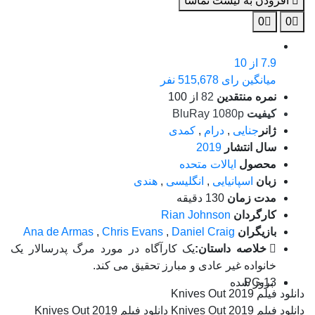
افزودن به لیست تماشا
0
0
7.9
از 10
میانگین رای 515,678 نفر
نمره منتقدین
82
از 100
کیفیت
BluRay 1080p
ژانر
جنایی
,
درام
,
کمدی
سال انتشار
2019
محصول
ایالات متحده
زبان
اسپانیایی
,
انگلیسی
,
هندی
مدت زمان
130 دقیقه
کارگردان
Rian Johnson
بازیگران
Daniel Craig
,
Chris Evans
,
Ana de Armas
خلاصه داستان:
یک کارآگاه در مورد مرگ پدرسالار یک
خانواده غیر عادی و مبارز تحقیق می کند.
PG-13
بروز‌ شده
دانلود فیلم Knives Out 2019
دانلود فیلم Knives Out 2019 دانلود فیلم Knives Out 2019