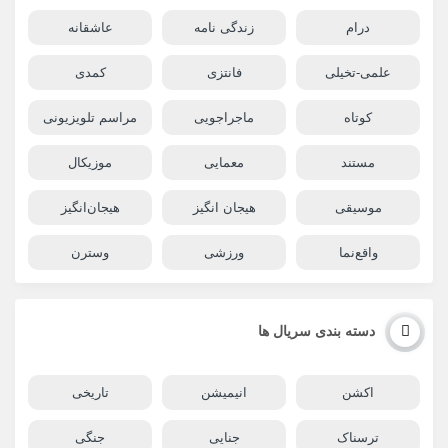
درام
زندگی نامه
عاشقانه
علمی-تخیلی
فانتزی
کمدی
کوتاه
ماجراجویی
مراسم تلویزیونی
مستند
معمایی
موزیکال
موسیقی
هیجان انگیز
هیجان‌انگیز
واقع‌نما
ورزشی
وسترن
دسته بندی سریال ها
اکشن
انیمیشن
تاریخی
ترسناک
جنایی
جنگی