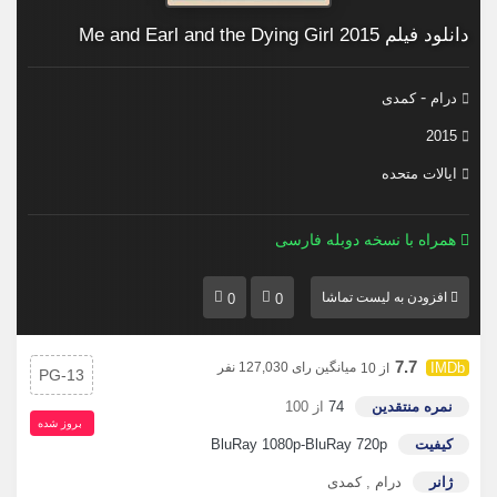
دانلود فیلم Me and Earl and the Dying Girl 2015
-
درام
کمدی
2015
ایالات متحده
همراه با نسخه دوبله فارسی
افزودن به لیست تماشا
0
0
7.7
میانگین رای 127,030 نفر
از 10
PG-13
نمره منتقدین
74
از 100
بروز‌ شده
کیفیت
BluRay 1080p-BluRay 720p
ژانر
درام
,
کمدی