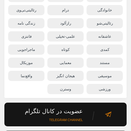
خانوادگی
درام
رئالیتی‌تی‌وی
رئالیتی‌شو
رازآلود
زندگی نامه
عاشقانه
علمی-تخیلی
فانتزی
کمدی
کوتاه
ماجراجویی
مستند
معمایی
موزیکال
موسیقی
هیجان انگیز
واقع‌نما
ورزشی
وسترن
عضویت در کانال تلگرام
TELEGRAM CHANNEL