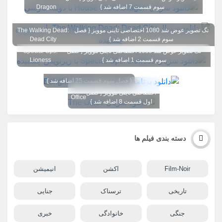
سوم قسمت 7 اضافه شد }
Dragon
تگ تصویر عوض شد 1080 اختصاصی تاینی موویز { فصل
The Walking Dead:
سوم قسمت 2 اضافه شد }
Dead City
تگ تصویر عوض شد 1080 اختصاصی تاینی موویز { فصل
Special Ops:
سوم قسمت 1 اضافه شد }
Lioness
{ فصل سوم قسمت 25 اضافه شد }
تگ تصویر عوض شد 1080
The
اختصاصی تاینی موویز { فصل
Office
اول قسمت 8 اضافه شد }
دسته بندی فیلم ها
Film-Noir
اکشن
انیمیشن
تاریخی
ترسناک
جنایی
جنگی
خانوادگی
خبری