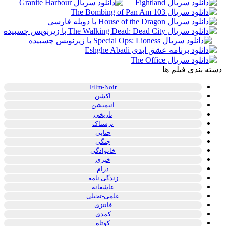
دسته بندی فیلم ها
Film-Noir
اکشن
انیمیشن
تاریخی
ترسناک
جنایی
جنگی
خانوادگی
خبری
درام
زندگی نامه
عاشقانه
علمی-تخیلی
فانتزی
کمدی
کوتاه