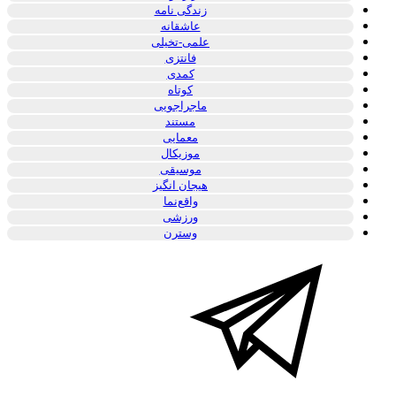
زندگی نامه
عاشقانه
علمی-تخیلی
فانتزی
کمدی
کوتاه
ماجراجویی
مستند
معمایی
موزیکال
موسیقی
هیجان انگیز
واقع‌نما
ورزشی
وسترن