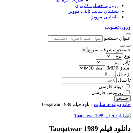
ورود به حساب کاربری
پشتیبان سایت تاینی موویز
4k تاینی موویز
ورود/عضویت
عنوان جستجو
جستجو پیشرفته سریع
×
نوع
ژانر
امتیاز IMDB
از سال
تا سال
دوبله فارسی
زیرنویس فارسی
جستجو
خانه
دوبله ها سایت
دانلود فیلم Taaqatwar 1989
دانلود فیلم Taaqatwar 1989