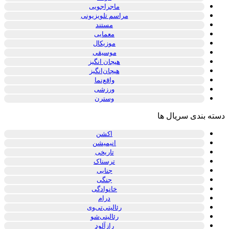
ماجراجویی
مراسم تلویزیونی
مستند
معمایی
موزیکال
موسیقی
هیجان انگیز
هیجان‌انگیز
واقع‌نما
ورزشی
وسترن
دسته بندی سریال ها
اکشن
انیمیشن
تاریخی
ترسناک
جنایی
جنگی
خانوادگی
درام
رئالیتی‌تی‌وی
رئالیتی‌شو
رازآلود