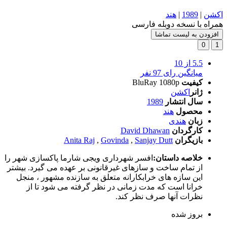
اکشن
|
1989
|
هند
همراه با نسخه دوبله فارسی
افزودن به لیست تماشا
0
1
5.5
از 10
میانگین رای 97 نفر
کیفیت
BluRay 1080p
ژانر
اکشن
سال انتشار
1989
محصول
هند
زبان
هندی
کارگردان
David Dhawan
بازیگران
Sanjay Dutt
,
Govinda
,
Anita Raj
خلاصه داستان:
افسر شهرداری ویجی شارما پاکسازی شهر را
از تمام ساخت و سازهای غیرقانونی بر عهده می گیرد. بیشتر
این سازه های خرابکارانه متعلق به سازنده مشهور ، منجل
خرانا است که مدت زمانی در نظر گرفته می شود تا از
نظرات آنها صرف نظر کند.
بروز‌ شده