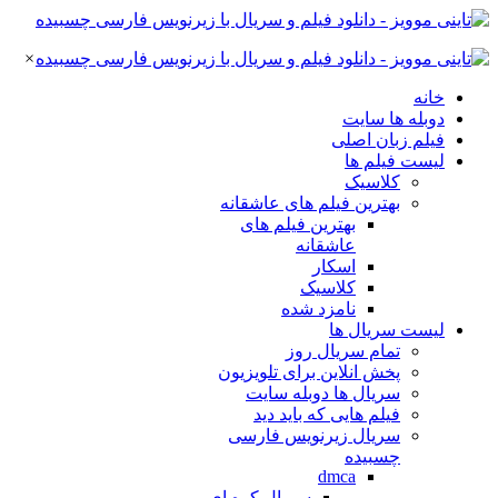
×
خانه
دوبله ها سایت
فیلم زبان اصلی
لیست فیلم ها
کلاسیک
بهترین فیلم های عاشقانه
بهترین فیلم های
عاشقانه
اسکار
کلاسیک
نامزد شده
لیست سریال ها
تمام سریال روز
پخش انلاین برای تلویزیون
سریال ها دوبله سایت
فیلم هایی که باید دید
سریال زیرنویس فارسی
چسبیده
dmca
سریال کره ای