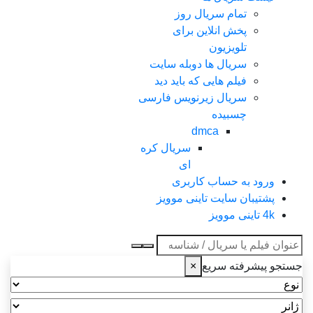
تمام سریال روز
پخش انلاین برای
تلویزیون
سریال ها دوبله سایت
فیلم هایی که باید دید
سریال زیرنویس فارسی
چسبیده
dmca
سریال کره
ای
ورود به حساب کاربری
پشتیبان سایت تاینی موویز
4k تاینی موویز
عنوان جستجو
جستجو پیشرفته سریع
×
نوع
ژانر