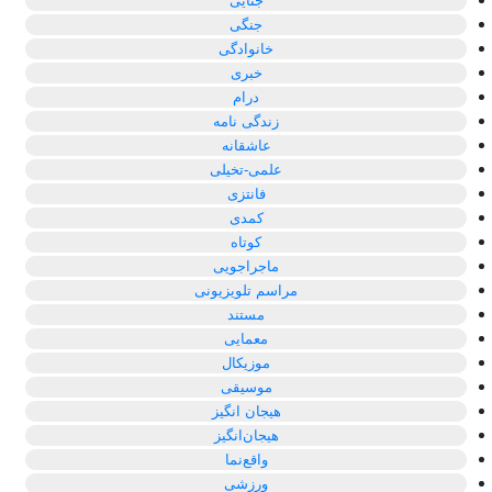
جنایی
جنگی
خانوادگی
خبری
درام
زندگی نامه
عاشقانه
علمی-تخیلی
فانتزی
کمدی
کوتاه
ماجراجویی
مراسم تلویزیونی
مستند
معمایی
موزیکال
موسیقی
هیجان انگیز
هیجان‌انگیز
واقع‌نما
ورزشی