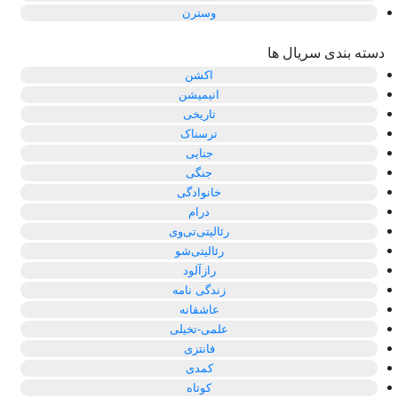
وسترن
دسته بندی سریال ها
اکشن
انیمیشن
تاریخی
ترسناک
جنایی
جنگی
خانوادگی
درام
رئالیتی‌تی‌وی
رئالیتی‌شو
رازآلود
زندگی نامه
عاشقانه
علمی-تخیلی
فانتزی
کمدی
کوتاه