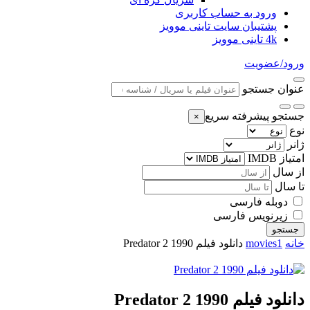
ورود به حساب کاربری
پشتیبان سایت تاینی موویز
4k تاینی موویز
ورود/عضویت
عنوان جستجو
جستجو پیشرفته سریع
×
نوع
ژانر
امتیاز IMDB
از سال
تا سال
دوبله فارسی
زیرنویس فارسی
جستجو
خانه
movies1
دانلود فیلم Predator 2 1990
دانلود فیلم Predator 2 1990