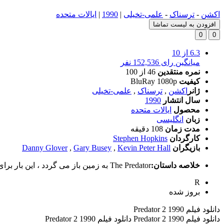
اکشن
-
ترسناک
-
علمی-تخیلی
|
1990
|
ایالات متحده
افزودن به لیست تماشا
0
0
6.3
از 10
میانگین رای 152,536 نفر
نمره منتقدین
46
از 100
کیفیت
BluRay 1080p
ژانر
اکشن
,
ترسناک
,
علمی-تخیلی
سال انتشار
1990
محصول
ایالات متحده
زبان
انگلیسی
مدت زمان
108 دقیقه
کارگردان
Stephen Hopkins
بازیگران
Kevin Peter Hall
,
Gary Busey
,
Danny Glover
خلاصه داستان:
The Predator به زمین باز می گردد ، این بار برای طرح دعوی در خیابان های جنگ زده دوستوپیایی لس آنجلس.
R
بروز‌ شده
دانلود فیلم Predator 2 1990
دانلود فیلم Predator 2 1990 دانلود فیلم Predator 2 1990