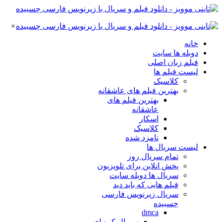
×
خانه
دوبله ها سایت
فیلم زبان اصلی
لیست فیلم ها
کلاسیک
بهترین فیلم های عاشقانه
بهترین فیلم های
عاشقانه
اسکار
کلاسیک
نامزد شده
لیست سریال ها
تمام سریال روز
پخش انلاین برای تلویزیون
سریال ها دوبله سایت
فیلم هایی که باید دید
سریال زیرنویس فارسی
چسبیده
dmca
سریال کره ای