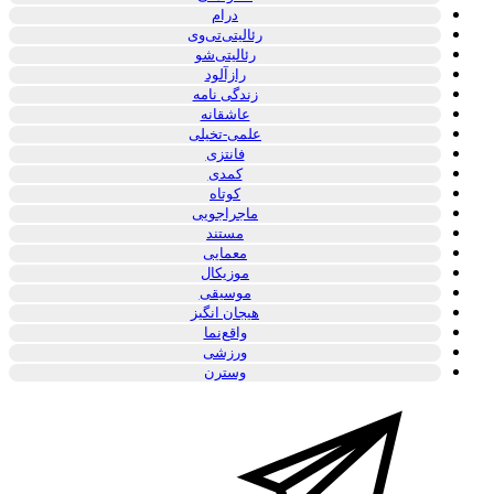
درام
رئالیتی‌تی‌وی
رئالیتی‌شو
رازآلود
زندگی نامه
عاشقانه
علمی-تخیلی
فانتزی
کمدی
کوتاه
ماجراجویی
مستند
معمایی
موزیکال
موسیقی
هیجان انگیز
واقع‌نما
ورزشی
وسترن