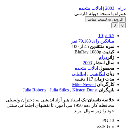
درام
|
2003
|
ایالات متحده
همراه با نسخه دوبله فارسی
افزودن به لیست تماشا
0
0
6.5
از 10
میانگین رای 79,183 نفر
نمره منتقدین
45
از 100
کیفیت
BluRay 1080p
ژانر
درام
سال انتشار
2003
محصول
ایالات متحده
زبان
انگلیسی
,
ایتالیایی
مدت زمان
117 دقیقه
کارگردان
Mike Newell
بازیگران
Kirsten Dunst
,
Julia Stiles
,
Julia Roberts
خلاصه داستان:
یک استاد هنر آزاد اندیشی به دختران ولسیلی
محافظه کار دهه 1950 می آموزد تا نقشهای اجتماعی سنتی
خود را زیر سوال ببرند.
PG-13
بروز‌ شده