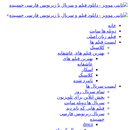
×
خانه
دوبله ها سایت
فیلم زبان اصلی
لیست فیلم ها
کلاسیک
بهترین فیلم های عاشقانه
بهترین فیلم های
عاشقانه
اسکار
کلاسیک
نامزد شده
لیست سریال ها
تمام سریال روز
پخش انلاین برای تلویزیون
سریال ها دوبله سایت
فیلم هایی که باید دید
سریال زیرنویس فارسی
چسبیده
dmca
سریال کره ای