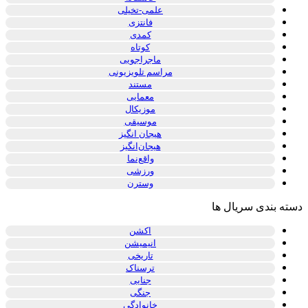
علمی-تخیلی
فانتزی
کمدی
کوتاه
ماجراجویی
مراسم تلویزیونی
مستند
معمایی
موزیکال
موسیقی
هیجان انگیز
هیجان‌انگیز
واقع‌نما
ورزشی
وسترن
دسته بندی سریال ها
اکشن
انیمیشن
تاریخی
ترسناک
جنایی
جنگی
خانوادگی