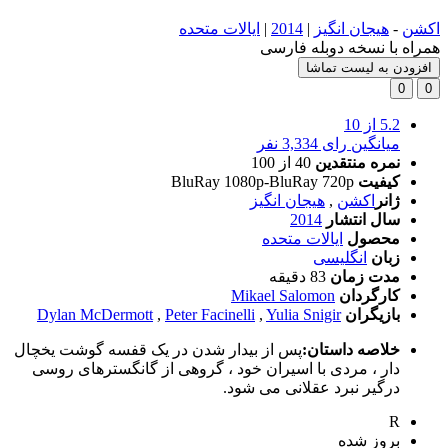
اکشن
-
هیجان انگیز
|
2014
|
ایالات متحده
همراه با نسخه دوبله فارسی
افزودن به لیست تماشا
0
0
5.2
از 10
میانگین رای 3,334 نفر
نمره منتقدین
40
از 100
کیفیت
BluRay 1080p-BluRay 720p
ژانر
اکشن
,
هیجان انگیز
سال انتشار
2014
محصول
ایالات متحده
زبان
انگلیسی
مدت زمان
83 دقیقه
کارگردان
Mikael Salomon
بازیگران
Yulia Snigir
,
Peter Facinelli
,
Dylan McDermott
خلاصه داستان:
پس از بیدار شدن در یک قفسه گوشت یخچال
دار ، مردی با اسیران خود ، گروهی از گانگسترهای روسی
درگیر نبرد عقلانی می شود.
R
بروز‌ شده