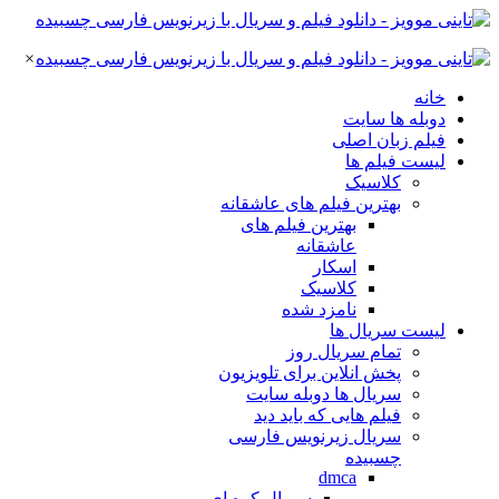
×
خانه
دوبله ها سایت
فیلم زبان اصلی
لیست فیلم ها
کلاسیک
بهترین فیلم های عاشقانه
بهترین فیلم های
عاشقانه
اسکار
کلاسیک
نامزد شده
لیست سریال ها
تمام سریال روز
پخش انلاین برای تلویزیون
سریال ها دوبله سایت
فیلم هایی که باید دید
سریال زیرنویس فارسی
چسبیده
dmca
سریال کره ای