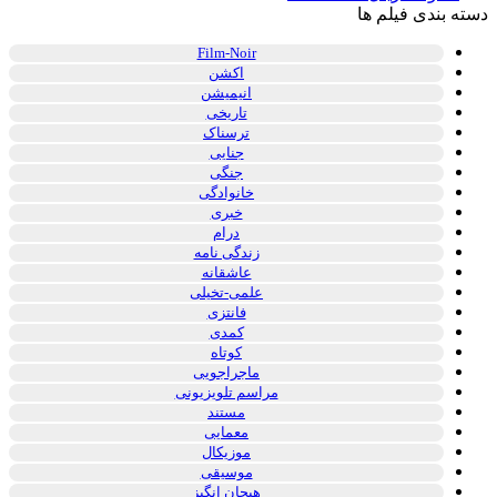
دسته بندی فیلم ها
Film-Noir
اکشن
انیمیشن
تاریخی
ترسناک
جنایی
جنگی
خانوادگی
خبری
درام
زندگی نامه
عاشقانه
علمی-تخیلی
فانتزی
کمدی
کوتاه
ماجراجویی
مراسم تلویزیونی
مستند
معمایی
موزیکال
موسیقی
هیجان انگیز