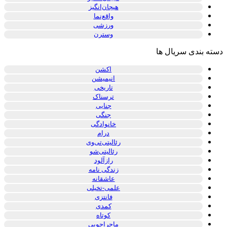
هیجان‌انگیز
واقع‌نما
ورزشی
وسترن
دسته بندی سریال ها
اکشن
انیمیشن
تاریخی
ترسناک
جنایی
جنگی
خانوادگی
درام
رئالیتی‌تی‌وی
رئالیتی‌شو
رازآلود
زندگی نامه
عاشقانه
علمی-تخیلی
فانتزی
کمدی
کوتاه
ماجراجویی