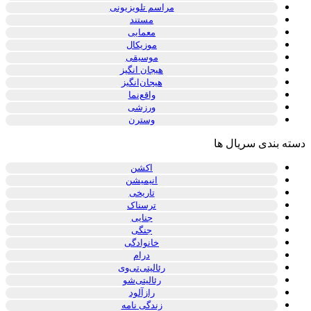
مراسم تلویزیونی
مستند
معمایی
موزیکال
موسیقی
هیجان انگیز
هیجان‌انگیز
واقع‌نما
ورزشی
وسترن
دسته بندی سریال ها
اکشن
انیمیشن
تاریخی
ترسناک
جنایی
جنگی
خانوادگی
درام
رئالیتی‌تی‌وی
رئالیتی‌شو
رازآلود
زندگی نامه