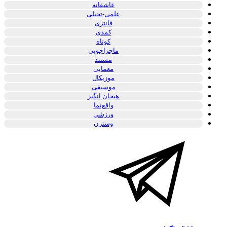
عاشقانه
علمی-تخیلی
فانتزی
کمدی
کوتاه
ماجراجویی
مستند
معمایی
موزیکال
موسیقی
هیجان انگیز
واقع‌نما
ورزشی
وسترن