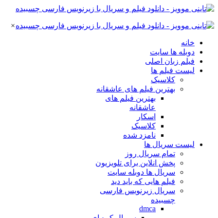
×
خانه
دوبله ها سایت
فیلم زبان اصلی
لیست فیلم ها
کلاسیک
بهترین فیلم های عاشقانه
بهترین فیلم های
عاشقانه
اسکار
کلاسیک
نامزد شده
لیست سریال ها
تمام سریال روز
پخش انلاین برای تلویزیون
سریال ها دوبله سایت
فیلم هایی که باید دید
سریال زیرنویس فارسی
چسبیده
dmca
سریال کره ای