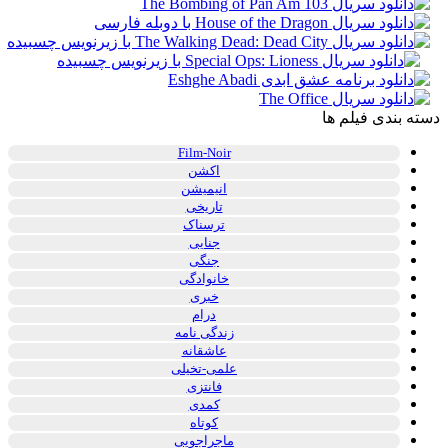
دسته بندی فیلم ها
Film-Noir
اکشن
انیمیشن
تاریخی
ترسناک
جنایی
جنگی
خانوادگی
خبری
درام
زندگی نامه
عاشقانه
علمی-تخیلی
فانتزی
کمدی
کوتاه
ماجراجویی