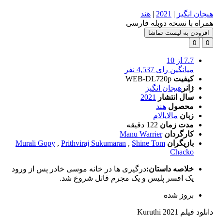
هیجان انگیز
|
2021
|
هند
همراه با نسخه دوبله فارسی
افزودن به لیست تماشا
0
0
7.7
از 10
میانگین رای 4,537 نفر
کیفیت
WEB-DL720p
ژانر
هیجان انگیز
سال انتشار
2021
محصول
هند
زبان
مالایالام
مدت زمان
122 دقیقه
کارگردان
Manu Warrier
بازیگران
Shine Tom
,
Prithviraj Sukumaran
,
Murali Gopy
Chacko
خلاصه داستان:
درگیری ها در خانه موسی خادر پس از ورود
یک افسر پلیس و یک مجرم قاتل شروع شد.
بروز‌ شده
دانلود فیلم Kuruthi 2021