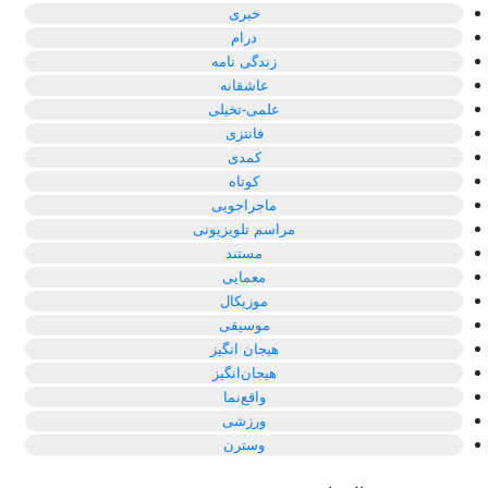
خبری
درام
زندگی نامه
عاشقانه
علمی-تخیلی
فانتزی
کمدی
کوتاه
ماجراجویی
مراسم تلویزیونی
مستند
معمایی
موزیکال
موسیقی
هیجان انگیز
هیجان‌انگیز
واقع‌نما
ورزشی
وسترن