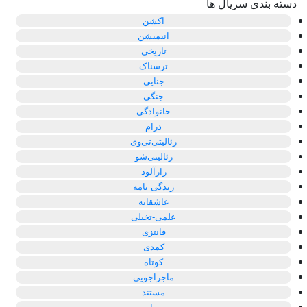
دسته بندی سریال ها
اکشن
انیمیشن
تاریخی
ترسناک
جنایی
جنگی
خانوادگی
درام
رئالیتی‌تی‌وی
رئالیتی‌شو
رازآلود
زندگی نامه
عاشقانه
علمی-تخیلی
فانتزی
کمدی
کوتاه
ماجراجویی
مستند