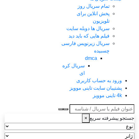
تمام سریال روز
پخش انلاین برای
تلویزیون
سریال ها دوبله سایت
فیلم هایی که باید دید
سریال زیرنویس فارسی
چسبیده
dmca
سریال کره
ای
ورود به حساب کاربری
پشتیبان سایت تاینی موویز
4k تاینی موویز
عنوان جستجو
جستجو پیشرفته سریع
×
نوع
ژانر