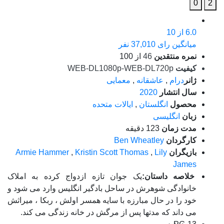
0
2
6.0
از 10
میانگین رای 37,010 نفر
نمره منتقدین
46
از 100
کیفیت
WEB-DL1080p-WEB-DL720p
ژانر
درام
,
عاشقانه
,
معمایی
سال انتشار
2020
محصول
انگلستان
,
ایالات متحده
زبان
انگلیسی
مدت زمان
123 دقیقه
کارگردان
Ben Wheatley
بازیگران
Lily
,
Kristin Scott Thomas
,
Armie Hammer
James
خلاصه داستان:
یک جوان تازه ازدواج کرده به املاک
خانوادگی شوهرش در ساحل بادگیر انگلیس وارد می شود و
خود را در حال مبارزه با سایه همسر اولش ، ربکا ، میراثش
می داند که مدتها پس از مرگش در خانه زندگی می کند.