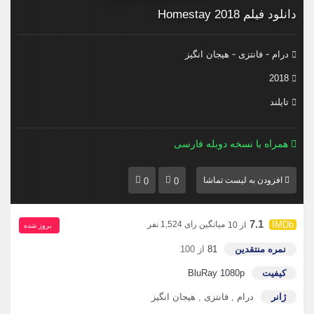
دانلود فیلم Homestay 2018
-
-
درام
فانتزی
هیجان انگیز
2018
تایلند
همراه با نسخه دوبله فارسی
افزودن به لیست تماشا
0
0
7.1
میانگین رای 1,524 نفر
از 10
بروز‌ شده
نمره منتقدین
81
از 100
کیفیت
BluRay 1080p
ژانر
درام
,
فانتزی
,
هیجان انگیز