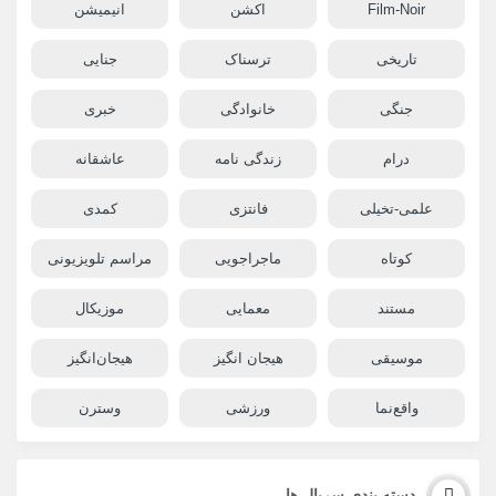
Film-Noir
اکشن
انیمیشن
تاریخی
ترسناک
جنایی
جنگی
خانوادگی
خبری
درام
زندگی نامه
عاشقانه
علمی-تخیلی
فانتزی
کمدی
کوتاه
ماجراجویی
مراسم تلویزیونی
مستند
معمایی
موزیکال
موسیقی
هیجان انگیز
هیجان‌انگیز
واقع‌نما
ورزشی
وسترن
دسته بندی سریال ها