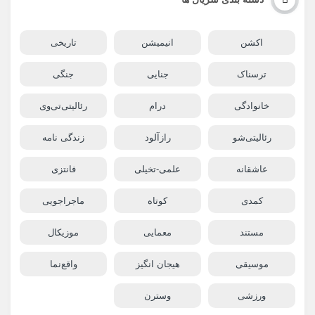
اکشن
انیمیشن
تاریخی
ترسناک
جنایی
جنگی
خانوادگی
درام
رئالیتی‌تی‌وی
رئالیتی‌شو
رازآلود
زندگی نامه
عاشقانه
علمی-تخیلی
فانتزی
کمدی
کوتاه
ماجراجویی
مستند
معمایی
موزیکال
موسیقی
هیجان انگیز
واقع‌نما
ورزشی
وسترن