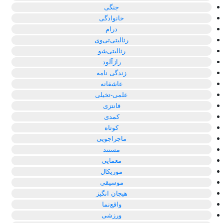
جنگی
خانوادگی
درام
رئالیتی‌تی‌وی
رئالیتی‌شو
رازآلود
زندگی نامه
عاشقانه
علمی-تخیلی
فانتزی
کمدی
کوتاه
ماجراجویی
مستند
معمایی
موزیکال
موسیقی
هیجان انگیز
واقع‌نما
ورزشی