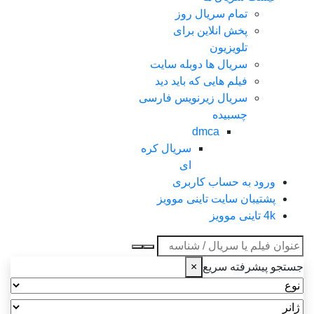
تمام سریال روز
پخش انلاین برای
تلویزیون
سریال ها دوبله سایت
فیلم هایی که باید دید
سریال زیرنویس فارسی
چسبیده
dmca
سریال کره
ای
ورود به حساب کاربری
پشتیبان سایت تاینی موویز
4k تاینی موویز
عنوان جستجو
جستجو پیشرفته سریع
×
نوع
ژانر