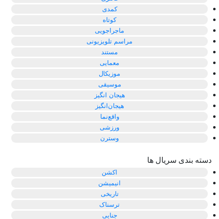
کمدی
کوتاه
ماجراجویی
مراسم تلویزیونی
مستند
معمایی
موزیکال
موسیقی
هیجان انگیز
هیجان‌انگیز
واقع‌نما
ورزشی
وسترن
دسته بندی سریال ها
اکشن
انیمیشن
تاریخی
ترسناک
جنایی