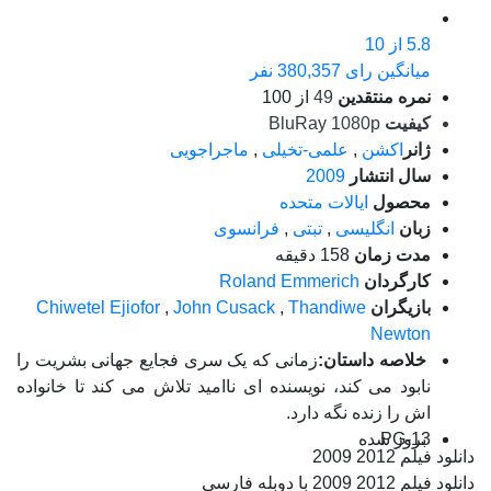
5.8
از 10
میانگین رای 380,357 نفر
نمره منتقدین
49
از 100
کیفیت
BluRay 1080p
ژانر
اکشن
,
علمی-تخیلی
,
ماجراجویی
سال انتشار
2009
محصول
ایالات متحده
زبان
انگلیسی
,
تبتی
,
فرانسوی
مدت زمان
158 دقیقه
کارگردان
Roland Emmerich
بازیگران
Thandiwe
,
John Cusack
,
Chiwetel Ejiofor
Newton
خلاصه داستان:
زمانی که یک سری فجایع جهانی بشریت را
نابود می کند، نویسنده ای ناامید تلاش می کند تا خانواده
اش را زنده نگه دارد.
PG-13
بروز‌ شده
دانلود فیلم 2012 2009
دانلود فیلم 2012 2009 با دوبله فارسی