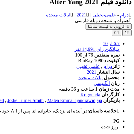
دانلود فیلم After Yang 2021
درام
-
علمی-تخیلی
|
2021
|
ایالات متحده
همراه با نسخه دوبله فارسی
افزودن به لیست تماشا
0
1
6.7
از 10
میانگین رای 14,991 نفر
نمره منتقدین
76
از 100
کیفیت
BluRay 1080p
ژانر
درام
,
علمی-تخیلی
سال انتشار
2021
محصول
ایالات متحده
زبان
انگلیسی
مدت زمان
1 ساعت و 36 دقیقه
کارگردان
Kogonada
بازیگران
Malea Emma Tjandrawidjaja
,
Jodie Turner-Smith
,
ell
خلاصه داستان:
در آینده ای نزدیک، خانواده ای پس از A.I خود با سوالاتی در مورد عشق، ارتباط و از دست دادن فکر می کنند. کمک کننده به طور غیرمنتظره ای خراب می شود.
PG
بروز‌ شده