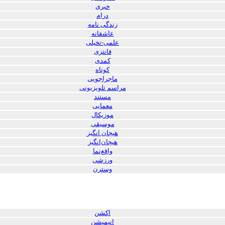
خبری
درام
زندگی نامه
عاشقانه
علمی-تخیلی
فانتزی
کمدی
کوتاه
ماجراجویی
مراسم تلویزیونی
مستند
معمایی
موزیکال
موسیقی
هیجان انگیز
هیجان‌انگیز
واقع‌نما
ورزشی
وسترن
اکشن
انیمیشن