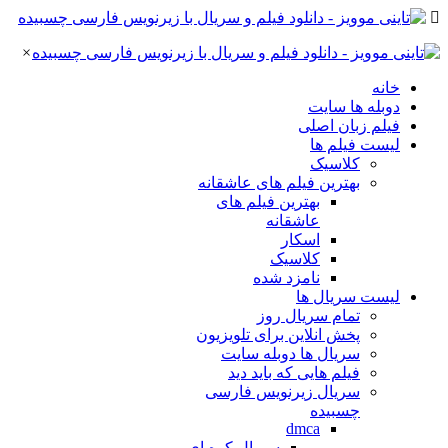
×
خانه
دوبله ها سایت
فیلم زبان اصلی
لیست فیلم ها
کلاسیک
بهترین فیلم های عاشقانه
بهترین فیلم های
عاشقانه
اسکار
کلاسیک
نامزد شده
لیست سریال ها
تمام سریال روز
پخش انلاین برای تلویزیون
سریال ها دوبله سایت
فیلم هایی که باید دید
سریال زیرنویس فارسی
چسبیده
dmca
سریال کره ای