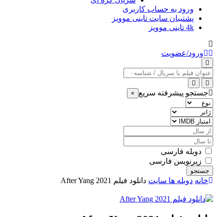
ورود به حساب کاربری
پشتیبان سایت تاینی موویز
4k تاینی موویز
ورود/عضویت
عنوان
جستجو
جستجو پیشرفته سریع
×
نوع
ژانر
امتیاز
IMDB
از
سال
تا
سال
دوبله فارسی
زیرنویس فارسی
جستجو
خانه
دوبله ها سایت
دانلود فیلم After Yang 2021