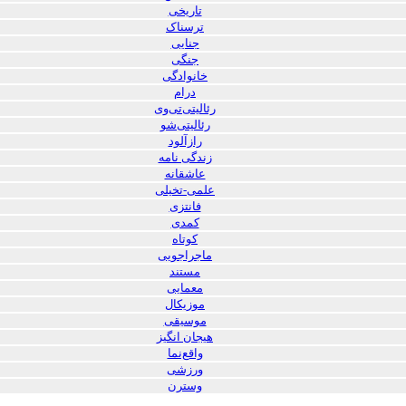
تاریخی
ترسناک
جنایی
جنگی
خانوادگی
درام
رئالیتی‌تی‌وی
رئالیتی‌شو
رازآلود
زندگی نامه
عاشقانه
علمی-تخیلی
فانتزی
کمدی
کوتاه
ماجراجویی
مستند
معمایی
موزیکال
موسیقی
هیجان انگیز
واقع‌نما
ورزشی
وسترن