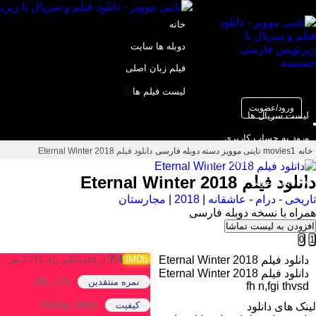
خانه
دوبله ها سایت
فیلم زبان اصلی
لیست فیلم ها
ورود/عضویت
لیست سریال ها
ورود به حساب کاربری
خانه
movies1
تاینی موویز دسته دوبله فارسی
دانلود فیلم Eternal Winter 2018
پشتیبان سایت تاینی موویز
دانلود فیلم Eternal Winter 2018
4k تاینی موویز
تاریخی
-
درام
-
عاشقانه
|
2018
|
مجارستان
همراه با نسخه دوبله فارسی
افزودن به لیست تماشا
0
1
7.4
دانلود فیلم Eternal Winter 2018
میانگین رای 1,772 نفر
از 10
دانلود فیلم Eternal Winter 2018
نمره منتقدین
81
از 100
fh n,fgi thvsd
کیفیت
BluRay 1080p
لینک های دانلود