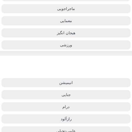
ماجراجویی
معمایی
هیجان انگیز
ورزشی
انیمیشن
جنایی
درام
رازآلود
علمی-تخیلی