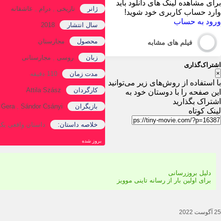
برای مشاهده لینک های دانلود باید
ژانر
تاریخی
,
درام
,
عاشقانه
وارد حساب کاربری خود شوید!
ورود به حساب
سال انتشار
2018
محصول
مجارستان
فیلم های مشابه
زبان
روسی
,
مجارستانی
اشتراک‌گذاری
×
مدت زمان
110 دقیقه
با استفاده از روش‌های زیر می‌توانید
کارگردان
Attila Szász
این صفحه را با دوستان خود به
اشتراک بگذارید
بازیگران
Sándor Csányi
,
 Gera
لینک کوتاه
خلاصه داستان:
داستان واقعی یک 
دوبله
بروز‌ شده
های
آرشیو
فارسی
دلیل بروزرسانی
برای اولین بار از رسانه تاینی موویز
25 آگوست 2022