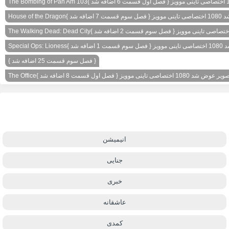
The Bombing of Pan Am 103
ضافه شد }
House of the Dragon
The Walking Dead: Dead City
افه شد }
Special Ops: Lioness
{ فصل سوم قسمت 25 اضافه شد }
1080 اختصاصی تاینی موویز { فصل اول قسمت 8 اضافه شد }
The Office
انیمیشن
جنایی
خبری
عاشقانه
کمدی