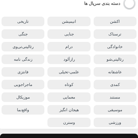
دسته بندی سریال ها
اکشن
انیمیشن
تاریخی
ترسناک
جنایی
جنگی
خانوادگی
درام
رئالیتی‌تی‌وی
رئالیتی‌شو
رازآلود
زندگی نامه
عاشقانه
علمی-تخیلی
فانتزی
کمدی
کوتاه
ماجراجویی
مستند
معمایی
موزیکال
موسیقی
هیجان انگیز
واقع‌نما
ورزشی
وسترن