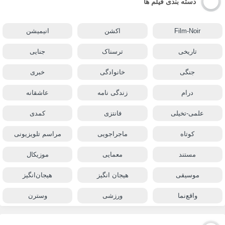
دسته بندی فیلم ها
Film-Noir
اکشن
انیمیشن
تاریخی
ترسناک
جنایی
جنگی
خانوادگی
خبری
درام
زندگی نامه
عاشقانه
علمی-تخیلی
فانتزی
کمدی
کوتاه
ماجراجویی
مراسم تلویزیونی
مستند
معمایی
موزیکال
موسیقی
هیجان انگیز
هیجان‌انگیز
واقع‌نما
ورزشی
وسترن