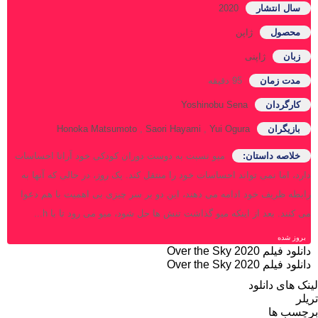
سال انتشار
2020
محصول
ژاپن
زبان
ژاپنی
مدت زمان
95 دقیقه
کارگردان
Yoshinobu Sena
بازیگران
Yui Ogura
,
Saori Hayami
,
Honoka Matsumoto
خلاصه داستان:
میو نسبت به دوست دوران کودکی خود آراتا احساسات
دارد، اما نمی تواند احساسات خود را منتقل کند. یک روز، در حالی که آنها به
رابطه ظریف خود ادامه می دهند، این دو بر سر چیزی بی اهمیت با هم دعوا
می کنند. بعد از اینکه میو گذاشت تنش ها حل شود، میو می رود تا با h...
بروز‌ شده
دانلود فیلم Over the Sky 2020
دانلود فیلم Over the Sky 2020
لینک های دانلود
تریلر
برچسب ها