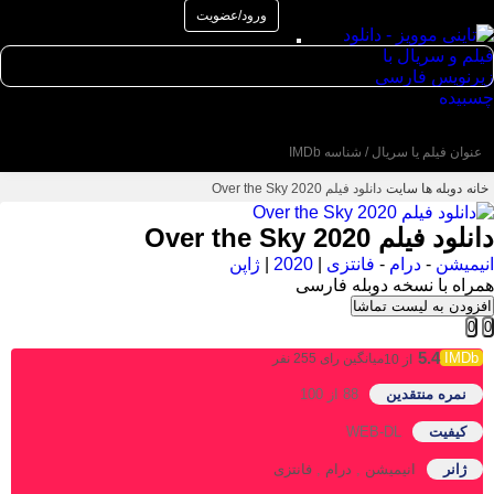
ورود/عضویت
عنوان جستجو
خانه
دوبله ها سایت
دانلود فیلم Over the Sky 2020
دانلود فیلم Over the Sky 2020
انیمیشن
-
درام
-
فانتزی
|
2020
|
ژاپن
همراه با نسخه دوبله فارسی
افزودن به لیست تماشا
0
0
5.4
میانگین رای 255 نفر
از 10
نمره منتقدین
88
از 100
کیفیت
WEB-DL
ژانر
انیمیشن
,
درام
,
فانتزی