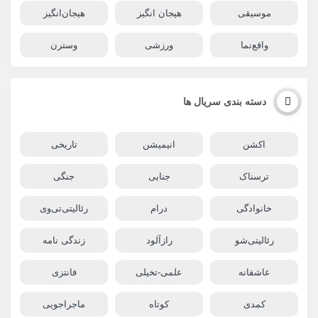
موسیقی
هیجان انگیز
هیجان‌انگیز
واقع‌نما
ورزشی
وسترن
دسته بندی سریال ها
اکشن
انیمیشن
تاریخی
ترسناک
جنایی
جنگی
خانوادگی
درام
رئالیتی‌تی‌وی
رئالیتی‌شو
رازآلود
زندگی نامه
عاشقانه
علمی-تخیلی
فانتزی
کمدی
کوتاه
ماجراجویی