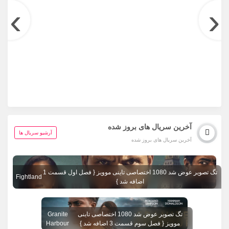
›
‹
آخرین سریال های بروز شده
آرشیو سریال ها
آخرین سریال های بروز شده
تگ تصویر عوض شد 1080 اختصاصی تاینی موویز { فصل اول قسمت 1
Fightland
اضافه شد }
تگ تصویر عوض شد 1080 اختصاصی تاینی
Granite
موویز { فصل سوم قسمت 3 اضافه شد }
Harbour