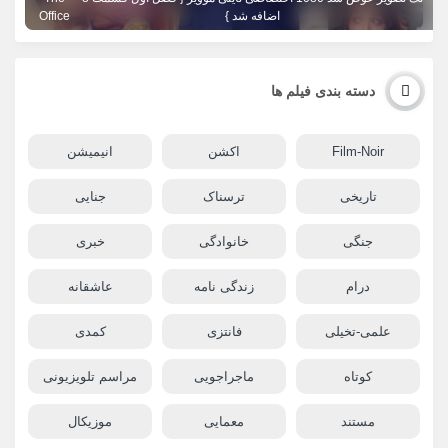
اضافه شد }
Office
دسته بندی فیلم ها
Film-Noir
اکشن
انیمیشن
تاریخی
ترسناک
جنایی
جنگی
خانوادگی
خبری
درام
زندگی نامه
عاشقانه
علمی-تخیلی
فانتزی
کمدی
کوتاه
ماجراجویی
مراسم تلویزیونی
مستند
معمایی
موزیکال