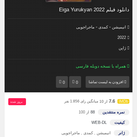
دانلود فیلم Eiga Yurukyan 2022
-
-
انیمیشن
کمدی
ماجراجویی
2022
ژاپن
همراه با نسخه دوبله فارسی
افزودن به لیست تماشا
0
0
7.6
میانگین رای 1.856 نفر
از 10
بروز‌ شده
نمره منتقدین
88
از 100
کیفیت
WEB-DL
ژانر
انیمیشن
,
کمدی
,
ماجراجویی